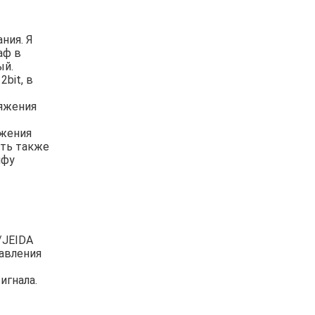
ния. Я
аф в
ый.
bit, в
ряжения
яжения
ть также
ифу
/JEIDA
равления
игнала.