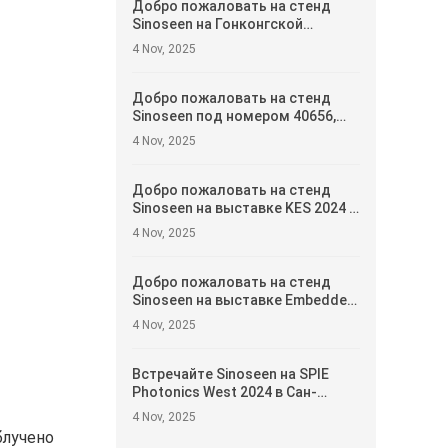
Добро пожаловать на стенд
Sinoseen на Гонконгской
выставке электроники 2025 —
4 Nov, 2025
стенд № 5E-H15, 13–16 апреля
Добро пожаловать на стенд
Sinoseen под номером 40656,
Южный зал 3, 2-й этаж —
4 Nov, 2025
демонстрация инновационных
решений для модулей камер
Добро пожаловать на стенд
Sinoseen на выставке KES 2024 —
стенд A313, зал A, 1-й этаж
4 Nov, 2025
Добро пожаловать на стенд
Sinoseen на выставке Embedded
World 2024 — зал 5, стенд 5-235c
4 Nov, 2025
Встречайте Sinoseen на SPIE
Photonics West 2024 в Сан-
Франциско — демонстрация
4 Nov, 2025
передовых решений для
блучено
модулей камер