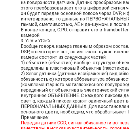
на поверхности датчика. Датчик преобразовывае
этого преобразовывает его в цифровой сигнал ч
он будет передан основной полосе через DVP,
интегрировано, то данные по ПЕРВОНАЧАЛЬНЫХ
гаммой, сметливостью, AE и де-шумом, и после 
В конце концов, C.P.U. отправит его в framebuff
камерой.
3. YUV и YCbCr.
Вообще говоря, камера главным образом составл
DSP, и некоторые нет, но им также нужно внеш
камеры состоит из следующих частей:
1) объектив (объектив) вообще, структура объ
разделены в пластиковый объектив (пластиковы
2) Senor датчика (датчика изображения) вид обл
обязанностью) которое аббревиатура обязаннос
(комплементарного металлоокисного полупрово
переданный от объектива в электрический сигна
внутреннее ОБЪЯВЛЕНИЕ. С каждого пиксела датч
свет g, каждый пиксел хранят одиночный цвет 
ПЕРВОНАЧАЛЬНЫХ ДАННЫХ. Для восстановлени
основного цвета, необходим, что обрабатывает I
Примечание:
Передан датчик CCD, сигнал обязанности во-перв
качеством, высокая чувствительность, хорошее