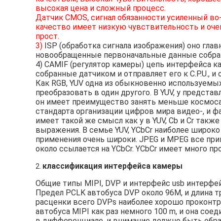
высокая цена и сложный процесс.
Датчик CMOS, сигнал обязанности усиленный во-
качество имеет низкую чувствительность и оче
прост.
3)
ISP (обработка сигнала изображения) оно гл
новообращенные первоначальные данные собра
4) CAMIF (регулятор камеры) цепь интерфейса к
собранные датчиком и отправляет его к C.P.U., и 
Как RGB, YUV одна из обыкновенно используемы
преобразовать в один другого. В YUV, y представ
он имеет преимущество занять меньше космоса.
стандарта организации цифров мира видео-, и ф
имеет такой же смысл как y в YUV, Cb и Cr такж
выражения. В семье YUV, YCbCr наиболее широко
применения очень широки. JPEG и MPEG все при
около ссылается на YCbCr. YCbCr имеет много пробуя 
классификация интерфейса камеры
2.
Общие типы MIPI, DVP и интерфейс usb интерфе
Предел PCLK автобуса DVP около 96M, и длина 
расценки всего DVPs наиболее хорошо проконтр
автобуса MIPI как раз немного 100 m, и она со
в дифференциале, и внимание должно быть обра