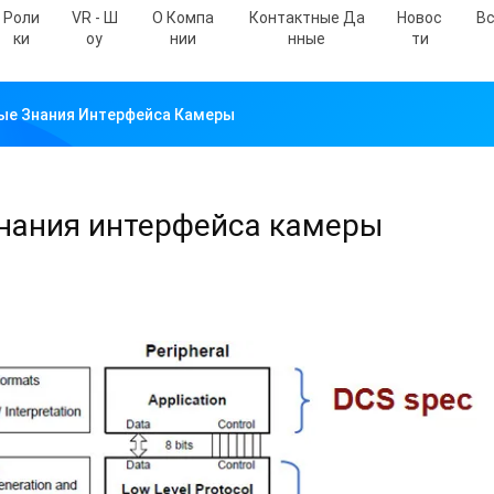
Роли
VR - Ш
О Компа
Контактные Да
Новос
Вс
Ки
Оу
Нии
Нные
Ти
ые Знания Интерфейса Камеры
знания интерфейса камеры