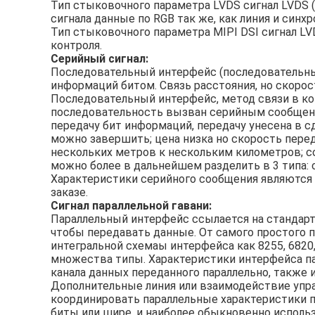
Тип стыковочного параметра LVDS сигнал LVDS 
сигнала данные по RGB так же, как линия и синхр
Тип стыковочного параметра MIPI DSI сигнал LV
контроля.
Серийный сигнал:
Последовательный интерфейс (последовательны
информаций битом. Связь расстояния, но скорос
Последовательный интерфейс, метод связи в к
последовательность вызван серийным сообщен
передачу бит информаций, передачу унесена в с
можно завершить; цена низка но скорость пере
нескольких метров к нескольким километров; с
можно более в дальнейшем разделить в 3 типа:
Характеристики серийного сообщения являются
заказе.
Сигнал параллельной гавани:
Параллельный интерфейс ссылается на стандарт
чтобы передавать данные. От самого простого п
интегральной схемаы интерфейса как 8255, 6820,
множества типы. Характеристики интерфейса па
канала данных переданного параллельно, также 
Дополнительные линия или взаимодействие упр
координировать параллельные характеристики п
биты или шире, и наиболее обыкновенно исполь