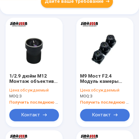
Дайте ваше требование
1/2.9 дюйм M12
M9 Мост F2.4
Монтаж объектива
Модуль камеры
F2.0 Модуль камеры
Объектив 2,6 мм
Цена:
обсуждаемый
Цена:
обсуждаемый
Объектив,
Подходит для
MOQ:
3
MOQ:
3
подходящий для
датчика OV9732
датчика OV2775
Получить последнюю цену
Получить последнюю цену
Контакт
Контакт