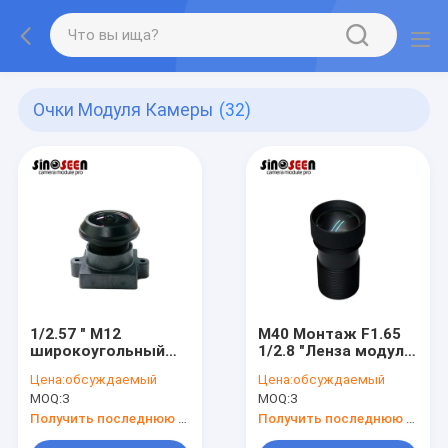
Очки Модуля Камеры
(32)
1/2.57 " M12
M40 Монтаж F1.65
широкоугольный
1/2.8 "Ленза модуля
объектив ISX021
камеры для камеры
Цена:
обсуждаемый
Цена:
обсуждаемый
сенсорная камера
наблюдения с
MOQ:
3
MOQ:
3
наблюдения
датчиками IMX307
объектив
Получить последнюю цену
Получить последнюю цену