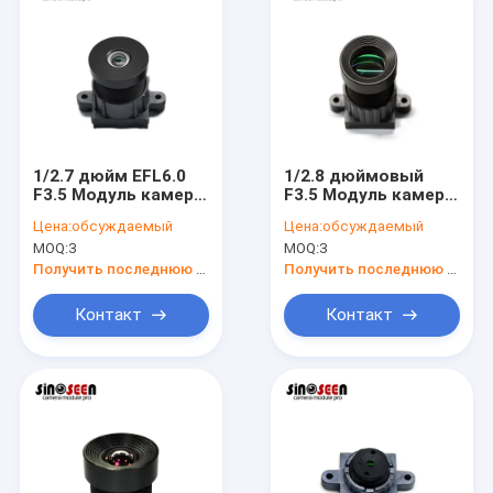
1/2.7 дюйм EFL6.0
1/2.8 дюймовый
F3.5 Модуль камеры
F3.5 Модуль камеры
Объектив
Объектив M12
Цена:
обсуждаемый
Цена:
обсуждаемый
безопасности
Объектив камеры
MOQ:
3
MOQ:
3
M12x0.5 Объектив
безопасности
Получить последнюю цену
Получить последнюю цену
Контакт
Контакт
Главная страница
Продукция
Ролики