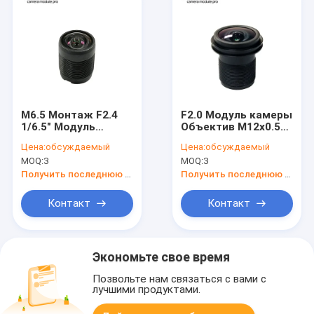
M6.5 Монтаж F2.4
F2.0 Модуль камеры
1/6.5" Модуль
Объектив M12x0.5
камеры Объектив
Объектив 1/2.9
Цена:
обсуждаемый
Цена:
обсуждаемый
для датчика GC0308
дюйма Подходит
MOQ:
3
MOQ:
3
для датчика GC2053
Получить последнюю цену
Получить последнюю цену
Контакт
Контакт
Экономьте свое время
Позвольте нам связаться с вами с
лучшими продуктами.