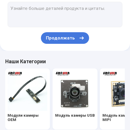
Модуль камеры USB
Модуль камеры MIPI
Модуль камеры DVP
Продолжать
Глобальный модуль камеры шторки
Модуль камеры ночного видения
Наши Категории
Модуль камеры Endoscope
Двойной модуль камеры объектива
Модуль камеры распознавания лиц
модуль веб-камеры ноутбука
Модули камеры
Модуль камеры USB
Модуль каме
Модуль камеры 1MP
OEM
MIPI