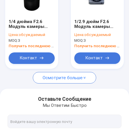
VR - шоу
О Компании
1/4 дюйма F2.6
1/2.9 дюйм F2.6
Модуль камеры
Модуль камеры
Наша фабрика
Объектив Камера
объектив
Цена:
обсуждаемый
Цена:
обсуждаемый
безопасности
безопасности M9
MOQ:
3
MOQ:
3
Объектив M12 Для
Камера объектив
контроль качества
умного дома
для умного дома
Получить последнюю цену
Получить последнюю цену
контактные данные
Контакт
Контакт
Новости
Осмотрите больше
Все случаи
Отправить запрос
Оставьте Сообщение
Мы Ответим Быстро
Модули камеры OEM