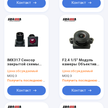
Контакт
Контакт
IMX317 Сенсор
F2.4 1/5" Модуль
закрытой схемы
камеры Объектив
камеры
M12 Монтажная
Цена:
обсуждаемый
Цена:
обсуждаемый
наблюдения
линза для камер
MOQ:
3
MOQ:
3
объектив M9
наблюдения с
монтаж F2.0 1/2.5 "
закрытой схемой
Получить последнюю цену
Получить последнюю цену
Контакт
Контакт