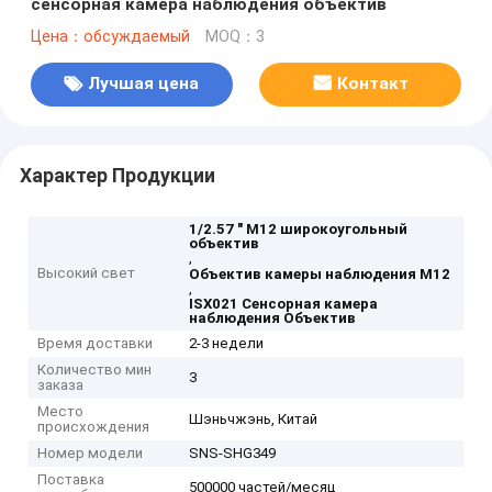
сенсорная камера наблюдения объектив
Цена：обсуждаемый
MOQ：3
Лучшая цена
Контакт
Характер Продукции
1/2.57 " M12 широкоугольный
объектив
,
Высокий свет
Объектив камеры наблюдения M12
,
ISX021 Сенсорная камера
наблюдения Объектив
Время доставки
2-3 недели
Количество мин
3
заказа
Место
Шэньчжэнь, Китай
происхождения
Номер модели
SNS-SHG349
Поставка
500000 частей/месяц