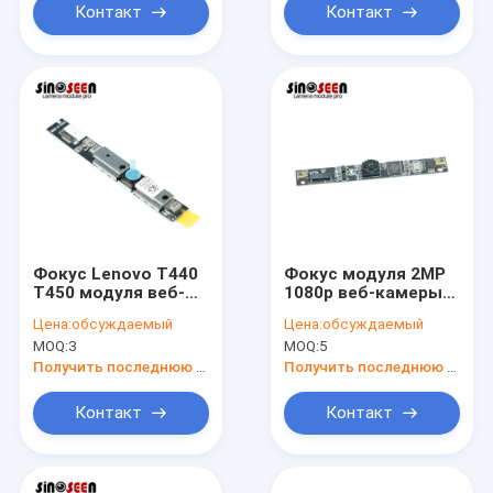
Контакт
Контакт
Фокус Lenovo T440
Фокус модуля 2MP
T450 модуля веб-
1080p веб-камеры
камеры ноутбука
HP 640G1 G2 810G1
Цена:
обсуждаемый
Цена:
обсуждаемый
замены
OEM
MOQ:
3
MOQ:
5
фиксированный
фиксированный
Получить последнюю цену
Получить последнюю цену
Контакт
Контакт