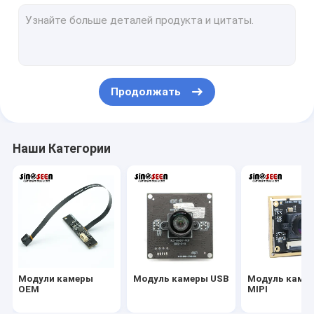
Модуль камеры USB
Модуль камеры MIPI
Модуль камеры DVP
Продолжать
Глобальный модуль камеры шторки
Модуль камеры ночного видения
Наши Категории
Модуль камеры Endoscope
Двойной модуль камеры объектива
Модуль камеры распознавания лиц
модуль веб-камеры ноутбука
Модули камеры
Модуль камеры USB
Модуль каме
Модуль камеры 1MP
OEM
MIPI