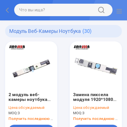
Модуль Веб-Камеры Ноутбука
(30)
2 модуль веб-
Замена пиксела
камеры ноутбука
модуля 1920*1080
Megapixel 1080p на
камеры тетради HP
Цена:
обсуждаемый
Цена:
обсуждаемый
лошадиные силы
8670p 6470p
MOQ:
3
MOQ:
3
640 G1 G2 810 G1
840 G1 G2 G3 G4
Получить последнюю цену
Получить последнюю цену