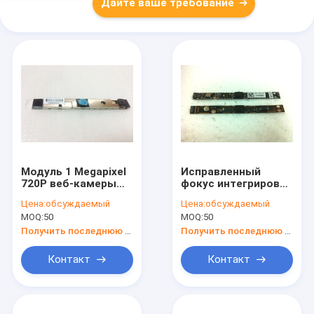
Дайте ваше требование
Модуль 1 Megapixel
Исправленный
720P веб-камеры
фокус интегрировал
ноутбука L55-B5276
модуль камеры для
Цена:
обсуждаемый
Цена:
обсуждаемый
ТОШИБА
ноутбука ASUS
MOQ:
50
MOQ:
50
спутниковый
D550C D550M D450C
Получить последнюю цену
Получить последнюю цену
Контакт
Контакт