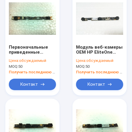
Первоначальные
Модуль веб-камеры
приведенные
OEM HP EliteOne
замены модуля веб-
800G1 исправил
Цена:
обсуждаемый
Цена:
обсуждаемый
камеры ноутбука
пиксел 720p фокуса
MOQ:
50
MOQ:
50
для SONY VGN-
1 мега
FW140E
Получить последнюю цену
Получить последнюю цену
Контакт
Контакт
Главная страница
Продукция
Ролики