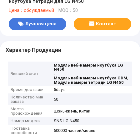
ноутбука тетради для LG N450
Цена：обсуждаемый
MOQ：50
Лучшая цена
Контакт
Характер Продукции
Модуль веб-камеры ноутбука LG
N450
,
Высокий свет
,
Модуль веб-камеры ноутбука ODM
Модуль камеры тетради LG N450
Время доставки
5days
Количество мин
50
заказа
Место
Шэньчжэнь, Китай
происхождения
Номер модели
SNS-LG-N450
Поставка
500000 частей/месяц
способности