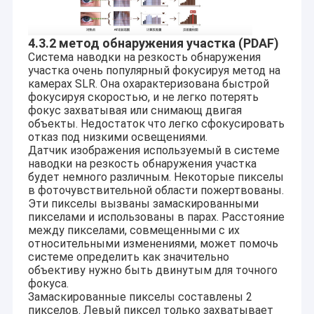
Модуль камеры 2MP
Модуль камеры 5MP
4.3.2 метод обнаружения участка (PDAF)
Система наводки на резкость обнаружения
Модуль камеры 8MP
участка очень популярный фокусируя метод на
камерах SLR. Она охарактеризована быстрой
фокусируя скоростью, и не легко потерять
Модуль камеры 13MP
фокус захватывая или снимающ двигая
объекты. Недостаток что легко сфокусировать
Очки модуля камеры
отказ под низкими освещениями.
Датчик изображения используемый в системе
Модуль камеры PI поленики
наводки на резкость обнаружения участка
будет немного различным. Некоторые пикселы
в фоточувствительной области пожертвованы.
Эти пикселы вызваны замаскированными
пикселами и использованы в парах. Расстояние
между пикселами, совмещенными с их
относительными изменениями, может помочь
системе определить как значительно
объективу нужно быть двинутым для точного
фокуса.
Замаскированные пикселы составлены 2
пикселов. Левый пиксел только захватывает