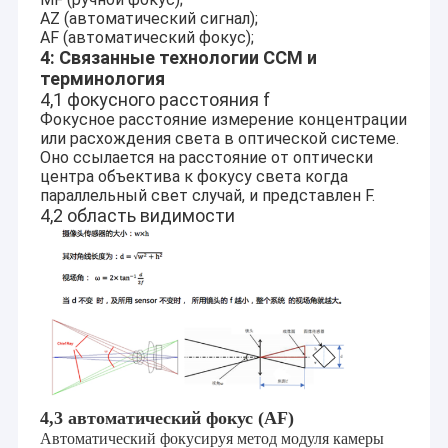
AZ (автоматический сигнал);
AF (автоматический фокус);
4: Связанные технологии CCM и
терминология
4,1 фокусного расстояния f
Фокусное расстояние измерение концентрации
или расхождения света в оптической системе.
Оно ссылается на расстояние от оптически
центра объектива к фокусу света когда
параллельный свет случай, и представлен F.
4,2 область видимости
Главная страница
CO. технологии Шэньчжэня Sinoseen, Ltd было установлено в
марте 2009. На излишек десятилетия, Sinoseen было
Продукция
предназначено к обеспечивать клиентов с различным
OEM/ODM подгоняло решения обработки изображений
4,3 автоматический фокус (AF)
Ролики
CMOS от дизайна и развития, производства, к после-
Автоматический фокусируя метод модуля камеры
продажам универсальные service.we уверены для