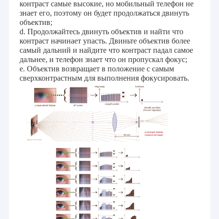
контраст самые высокие, но мобильный телефон не
Модуль камеры USB
знает его, поэтому он будет продолжаться двинуть
объектив;
Модуль камеры MIPI
d.
Продолжайтесь двинуть объектив и найти что
контраст начинает упасть. Двиньте объектив более
Модуль камеры DVP
самый дальний и найдите что контраст падал самое
дальнее, и телефон знает что он пропускал фокус;
e.
Объектив возвращает в положение с самым
Глобальный модуль камеры шторки
сверхконтрастным для выполнения фокусировать.
Модуль камеры ночного видения
Модуль камеры Endoscope
Двойной модуль камеры объектива
Модуль камеры распознавания лиц
модуль веб-камеры ноутбука
Модуль камеры 1MP