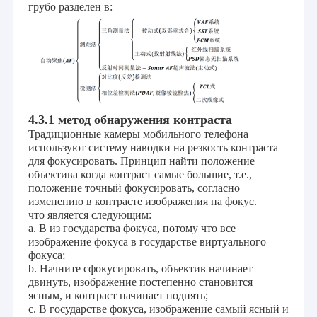
грубо разделен в:
предложения клиентов с большинств конкурентоспособной
VR - шоу
ценой и самым лучшим качеством.
О Компании
В настоящее время, наши продукты включают в модуль
модуля камеры USB, камеры MIPI, камеру DVP модуль,
Наша фабрика
модуль камеры мобильного телефона, модуль камеры
тетради, камера слежения, камера автомобиля и умные
продукты камеры хона в много различных зон как VR, AR, 3D,
контроль качества
AI, пригодный для носки прибор, шлемофон, робототехника
4.3.1 метод обнаружения контраста
стекел, IoT, медицинские промышленное, agrotechny,
Традиционные камеры мобильного телефона
контактные данные
биометрия, воображение, компьютерное зрение, зрение
используют систему наводки на резкость контраста
компьютера, безопасность, etc. Любой продукт связанный с
для фокусировать. Принцип найти положение
модулем камеры,
мы можем найти самое лучшее решение
Новости
объектива когда контраст самые большие, т.е.,
для вас.
положение точный фокусировать, согласно
Все случаи
изменению в контрасте изображения на фокус.
что является следующим:
a.
В из государства фокуса, потому что все
Отправить запрос
изображение фокуса в государстве виртуального
фокуса;
b.
Начните сфокусировать, объектив начинает
двинуть, изображение постепенно становится
Модули камеры OEM
ясным, и контраст начинает поднять;
c.
В государстве фокуса, изображение самый ясный и