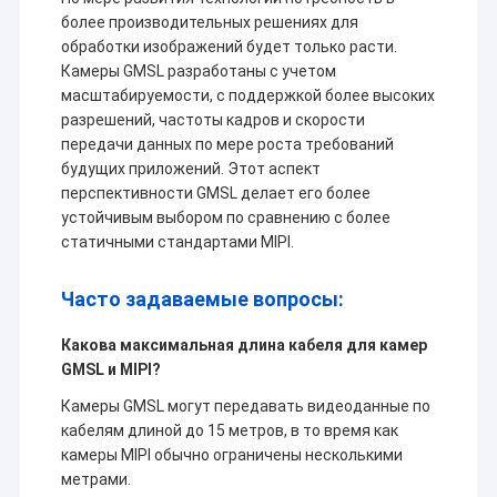
предложения клиентов с большинств конкурентоспособной
VR - шоу
более производительных решениях для
ценой и самым лучшим качеством.
обработки изображений будет только расти.
О Компании
Камеры GMSL разработаны с учетом
В настоящее время, наши продукты включают в модуль
масштабируемости, с поддержкой более высоких
модуля камеры USB, камеры MIPI, камеру DVP модуль,
Наша фабрика
модуль камеры мобильного телефона, модуль камеры
разрешений, частоты кадров и скорости
тетради, камера слежения, камера автомобиля и умные
передачи данных по мере роста требований
продукты камеры хона в много различных зон как VR, AR, 3D,
контроль качества
будущих приложений. Этот аспект
AI, пригодный для носки прибор, шлемофон, робототехника
перспективности GMSL делает его более
стекел, IoT, медицинские промышленное, agrotechny,
контактные данные
устойчивым выбором по сравнению с более
биометрия, воображение, компьютерное зрение, зрение
компьютера, безопасность, etc. Любой продукт связанный с
статичными стандартами MIPI.
модулем камеры,
мы можем найти самое лучшее решение
Новости
для вас.
Часто задаваемые вопросы:
Все случаи
Какова максимальная длина кабеля для камер
Отправить запрос
GMSL и MIPI?
Камеры GMSL могут передавать видеоданные по
кабелям длиной до 15 метров, в то время как
камеры MIPI обычно ограничены несколькими
Модули камеры OEM
метрами.