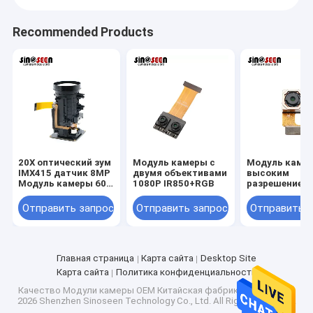
Recommended Products
20X оптический зум
Модуль камеры с
Модуль камер
IMX415 датчик 8MP
двумя объективами
высоким
Модуль камеры 60
1080P IR850+RGB
разрешением
кадров Интерфейс
OV8825 с низ
MIPI
энергопотреб
Отправить запрос
Отправить запрос
Отправить 
и компактны
дизайном
Главная страница
Карта сайта
Desktop Site
Карта сайта
Политика конфиденциальности
Качество
Модули камеры OEM
Китайская фабрика.Copyright ©
2026 Shenzhen Sinoseen Technology Co., Ltd. All Rights Reserved.