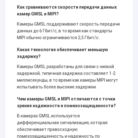
Модуль камеры USB
Как сравниваются скорости передачи данных
камер GMSL и MIPI?
Модуль камеры MIPI
Камеры GMSL поддерживают скорость передачи
Модуль камеры DVP
данных до 6 Гбит/с, в то время как стандарты
MIPI обычно ограничиваются 2,5 Гбит/с.
Глобальный модуль камеры шторки
Какая технология обеспечивает меньшую
задержку?
Модуль камеры ночного видения
Камеры GMSL разработаны для связи с низкой
Модуль камеры Endoscope
задержкой, типичная задержка составляет 1-2
миллисекунды, в то время как камеры MIPI могут
Двойной модуль камеры объектива
испытывать более высокие задержки.
Модуль камеры распознавания лиц
Чем камеры GMSL и MIPI отличаются с точки
зрения надежности и помехозащищенности?
модуль веб-камеры ноутбука
В камерах GMSL используется
дифференциальная сигнализация, которая
Модуль камеры 1MP
обеспечивает превосходную
помехозащищенность и надежность по