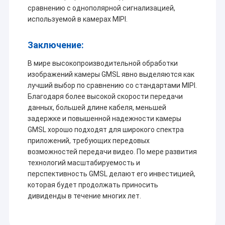
Модуль камеры 2MP
сравнению с однополярной сигнализацией,
используемой в камерах MIPI.
Модуль камеры 5MP
Заключение:
Модуль камеры 8MP
В мире высокопроизводительной обработки
Модуль камеры 13MP
изображений камеры GMSL явно выделяются как
лучший выбор по сравнению со стандартами MIPI.
Очки модуля камеры
Благодаря более высокой скорости передачи
данных, большей длине кабеля, меньшей
Модуль камеры PI поленики
задержке и повышенной надежности камеры
GMSL хорошо подходят для широкого спектра
приложений, требующих передовых
возможностей передачи видео. По мере развития
технологий масштабируемость и
перспективность GMSL делают его инвестицией,
которая будет продолжать приносить
дивиденды в течение многих лет.