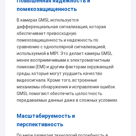
Повышенная надежность и
помехозащищенность
В камерах GMSL используется
дифференциальная сигнализация, которая
обеспечивает превосходную
помехозащищенность и надежность по
сравнению с однополярной сигнализацией,
используемой в MIPI. Это делает камеры GMSL
менее восприимчивыми к электромагнитным
помехам (EMI) и другим факторам окружающей
среды, которые могут ухудшить качество
видеосигнала. Кроме того, встроенные
механизмы обнаружения и исправления ошибок
GMSL помогают обеспечить целостность
передаваемых данных даже в сложных условиях.
Главная страница
CO. технологии Шэньчжэня Sinoseen, Ltd было установлено в
марте 2009. На излишек десятилетия, Sinoseen было
Продукция
Масштабируемость и
предназначено к обеспечивать клиентов с различным
перспективность
OEM/ODM подгоняло решения обработки изображений
Ролики
CMOS от дизайна и развития, производства, к после-
По мере развития технологий потребность в
продажам универсальные service.we уверены для