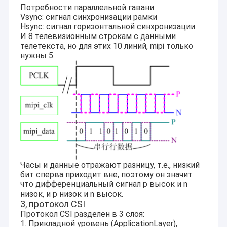
Модуль камеры USB
Потребности параллельной гавани
Vsync: сигнал синхронизации рамки
Hsync: сигнал горизонтальной синхронизации
Модуль камеры MIPI
И 8 телевизионным строкам с данными
телетекста, но для этих 10 линий, mipi только
Модуль камеры DVP
нужны 5.
Глобальный модуль камеры шторки
Модуль камеры ночного видения
Модуль камеры Endoscope
Двойной модуль камеры объектива
Модуль камеры распознавания лиц
Часы и данные отражают разницу, т.е., низкий
бит сперва приходит вне, поэтому он значит
что дифференциальный сигнал p высок и n
модуль веб-камеры ноутбука
низок, и p низок и n высок.
3, протокол CSI
Модуль камеры 1MP
Протокол CSI разделен в 3 слоя:
1. Прикладной уровень (ApplicationLayer),