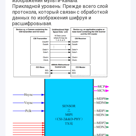
изображения мульти-канала.
Прикладной уровень: Прежде всего слой
протокола, который связан с обработкой
данных по изображения шифруя и
расшифровывая.
Главная страница
CO. технологии Шэньчжэня Sinoseen, Ltd было установлено в
марте 2009. На излишек десятилетия, Sinoseen было
Продукция
предназначено к обеспечивать клиентов с различным
OEM/ODM подгоняло решения обработки изображений
Ролики
CMOS от дизайна и развития, производства, к после-
продажам универсальные service.we уверены для