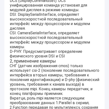
DCS (DisplayCommandSet): DCS
унифицированная команда установил для
модулей дисплея в режиме команды.
DSI: DisplaySerialInterface, определяет
высокоскоростной последовательный
интерфейс между процессором и модулем
дисплея.
CSI: CameraSerialInterface, определяет
высокоскоростной последовательный
интерфейс между процессором и модулем
камеры.
D-PHY: Предусматривает определение
физического уровня DSI и CSI
2, применение камеры
СНГ (датчик изображения cmos) только
использует csi-2 (поколение последовательного
интерфейса вторых камеры, требования к
поколения идентификации) и D-phy (физический
уровень, требования к канала выхода) в
протоколе mipi. Конец камеры передатчик, и
конец платформы приемник.
Вкратце, роль mipi является следующим:
преобразование данных 1.Parallel в сериал;
2.Function передавая по мультиплексу, сохраняя