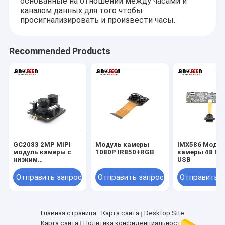
основанные на отношении между часами и
каналом данных для того чтобы
просигнализировать и произвести часы.
Recommended Products
GC2083 2MP MIPI
Модуль камеры
IMX586 Моду
модуль камеры с
1080P IR850+RGB
камеры 48 MP
низким
USB
энергопотреблением,
высоким
Отправить запрос
Отправить запрос
Отправить 
динамическим
диапазоном и
компактной
эффективностью
пикселей для
Главная страница
Карта сайта
Desktop Site
встроенных систем
Карта сайта
Политика конфиденциальности