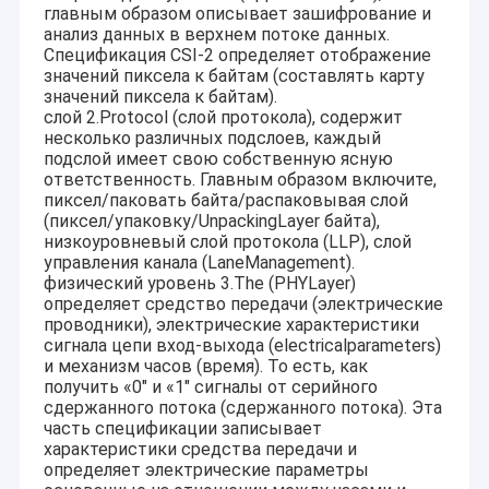
Модуль камеры 2MP
главным образом описывает зашифрование и
анализ данных в верхнем потоке данных.
Спецификация CSI-2 определяет отображение
Модуль камеры 5MP
значений пиксела к байтам (составлять карту
значений пиксела к байтам).
Модуль камеры 8MP
слой 2.Protocol (слой протокола), содержит
несколько различных подслоев, каждый
Модуль камеры 13MP
подслой имеет свою собственную ясную
ответственность. Главным образом включите,
пиксел/паковать байта/распаковывая слой
Очки модуля камеры
(пиксел/упаковку/UnpackingLayer байта),
низкоуровневый слой протокола (LLP), слой
Модуль камеры PI поленики
управления канала (LaneManagement).
физический уровень 3.The (PHYLayer)
определяет средство передачи (электрические
проводники), электрические характеристики
сигнала цепи вход-выхода (electricalparameters)
и механизм часов (время). То есть, как
получить «0" и «1" сигналы от серийного
сдержанного потока (сдержанного потока). Эта
часть спецификации записывает
характеристики средства передачи и
определяет электрические параметры