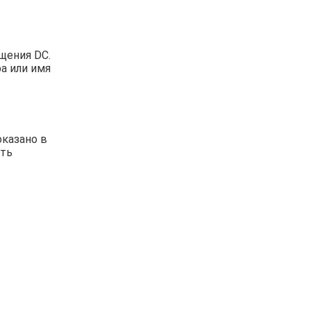
щения DC.
а или имя
оказано в
ыть