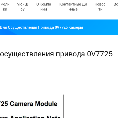
Роли
VR - Ш
О Компа
Контактные Да
Новос
Вс
Ки
Оу
Нии
Нные
Ти
 Для Осуществления Привода 0V7725 Камеры
 осуществления привода 0V7725