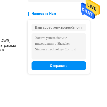
Написать Нам
 AWB,
диаграмме
а в
Отправить