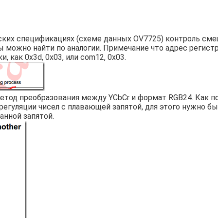
еских спецификациях (схеме данных OV7725) контроль сме
ы можно найти по аналогии. Примечание что адрес регистр
 как 0x3d, 0x03, или com12, 0x03.
етод преобразования между YCbCr и формат RGB24. Как п
регуляции чисел с плавающей запятой, для этого нужно б
анной запятой.