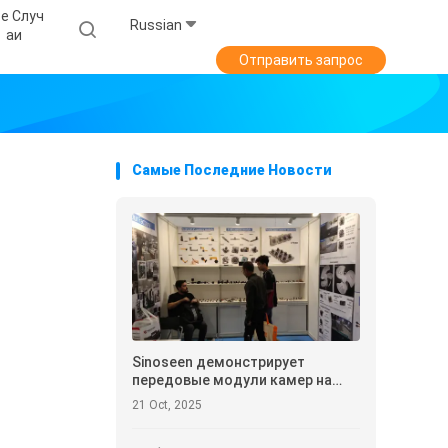
е Случ
Russian
Аи
Отправить запрос
Самые Последние Новости
Sinoseen демонстрирует
передовые модули камер на
выставке электроники в
21 Oct, 2025
Гонконге 2025