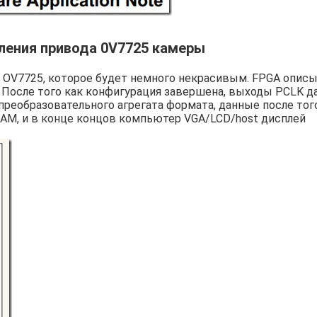
ления привода 0V7725 камеры
 OV7725, которое будет немного некрасивым. FPGA опис
После того как конфигурация завершена, выходы PCLK д
е преобразовательного агрегата формата, данные после тог
AM, и в конце концов компьютер VGA/LCD/host дисплей