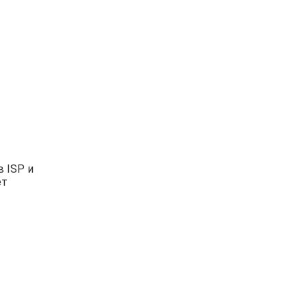
 ISP и
ет