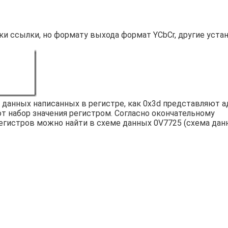
ки ссылки, но формату выхода формат YCbCr, другие уста
 данных написанных в регистре, как 0x3d представляют а
ют набор значения регистром. Согласно окончательному
егистров можно найти в схеме данных 0V7725 (схема дан