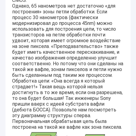
CMOS.
Однако, 65 нанометров нет достаточно «для
построения» зоны петли обработки. Если
процесс 30 нанометров (фактически
модернизировал до процесса 45nm) можно
использовать для построения цепи, то число
транзисторов на петле обработки почти
удвоит, которая имеет огромное воздействие
на зоне пиксела. «Преподавательство» также
будет иметь качественное перескакивание, и
качество изображения определенно улучшит
соответственно. Но потому что они сделаны на
такой же вафле, зонам пикселов и петли нужно
быть сделанным под таким же процессом.
Обработка цепи: «Она всегда я который
страдает!» Такая вещь которой нельзя
достигнуть в то же время, если она разрешена,
то она будет большая! Так инженеры Sony
пришли вверх с идеей субстрата вафли
(дебюта БОССА). Позвольте нам посмотреть
эту диаграмму структуры сперва.
Первоначальная обрабатывая цепь была
построена на такой же вафле как зона пиксела.