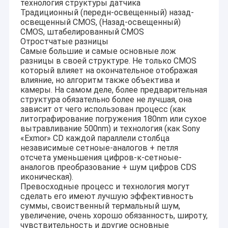
технология структуры датчика
Традиционный (передн-освещенный) назад-
освещенный CMOS, (Назад-освещенный)
CMOS, штабелированный CMOS
Отростчатые разницы
Самые большие и самые основные лож
разницы в своей структуре. Не только CMOS
который влияет на окончательное отображая
влияние, но алгоритм также объектива и
камеры. На самом деле, более предварительная
структура обязательно более не лучшая, она
зависит от чего использован процесс (как
литографирование погружения 180nm или сухое
вытравливание 500nm) и технология (как Sony
«Exmor» CD каждой параллели столбца
независимые сетноые-аналогов + петля
отсчета уменьшения цифров-к-сетноые-
аналогов преобразование + шум цифров CDS
иконическая).
Превосходные процесс и технология могут
сделать его имеют лучшую эффективность
суммы, своиственный термальный шум,
увеличение, очень хорошо обязанность, широту,
чувствительность и другие основные