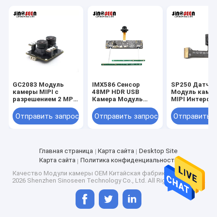
GC2083 Модуль
IMX586 Сенсор
SP250 Датчи
камеры MIPI с
48MP HDR USB
Модуль каме
разрешением 2 MP с
Камера Модуль
MIPI Интерфе
низким расходом
8000*6000 FPC+PCB
Фиксированн
энергии для
Дизайн
фокус 30 кад
Отправить запрос
Отправить запрос
Отправить 
встроенных
1600*1200
приложений
Главная страница
Карта сайта
Desktop Site
Карта сайта
Политика конфиденциальности
Качество
Модули камеры OEM
Китайская фабрика.Copyright ©
2026 Shenzhen Sinoseen Technology Co., Ltd. All Rights Reserved.