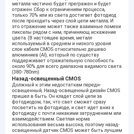
металла частично будет прегражен и будет
предложения клиентов с большинств конкурентоспособной
VR - шоу
отражен. Сбор к ограничениям процесса,
ценой и самым лучшим качеством.
только 70% или из света достигает фотодиод
О Компании
после проходить через слой цепи металла; И
В настоящее время, наши продукты включают в модуль
это отражение может также взаимные помехи
модуля камеры USB, камеры MIPI, камеру DVP модуль,
пикселы рядом с ним, причиняющ искажение
Наша фабрика
модуль камеры мобильного телефона, модуль камеры
цвета. (В настоящее время, металл
тетради, камера слежения, камера автомобиля и умные
продукты камеры хона в много различных зон как VR, AR, 3D,
используемый в среднем и низкого уровня
контроль качества
AI, пригодный для носки прибор, шлемофон, робототехника
слое кабеля CMOS относительно дешево
стекел, IoT, медицинские промышленное, agrotechny,
алюминиев (Al), который по существу
контактные данные
биометрия, воображение, компьютерное зрение, зрение
поддерживает отражательную способность
компьютера, безопасность, etc. Любой продукт связанный с
около 90% для всего диапазона видимого света
модулем камеры,
мы можем найти самое лучшее решение
(380-780nm)
Новости
для вас.
Назад-освещенный CMOS
Должный к этим недостаткам передн-
Все случаи
освещенный, Назад-освещенный дизайн CMOS
пришел в быть. Он кладет слой цепи за
Отправить запрос
фотодиодом, так, что свет сможет сразу
посветить на фотодиоде, и свет идет вниз к
фотодиоду с почти никакими затруднением или
взаимодействием. Светлая норма
использования весьма высока, поэтому назад-
Модули камеры OEM
освещенный датчик CMOS может быть лучшим