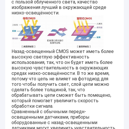
с пользой облученного света, качество
Модуль камеры USB
изображения лучший в окружающей среде
низко-освещённости.
Модуль камеры MIPI
Модуль камеры DVP
Глобальный модуль камеры шторки
Назад-освещенный CMOS может иметь более
Модуль камеры ночного видения
высокую светлую эффективность
использования, так, что он будет иметь более
Модуль камеры Endoscope
высокую чувствительность в окружающих
средах низко-освещённости. В то же время,
потому что цепь не влияет на фотодиод для
Двойной модуль камеры объектива
того чтобы получить свет, слой цепи можно
сделать более толщиной, так, что
Модуль камеры распознавания лиц
обрабатывать цепи сможет быть помещено,
который помогает увеличить скорость
модуль веб-камеры ноутбука
обработки сигнала.
Сравненный с обычными передн-
освещенными датчиками, приборы
Модуль камеры 1MP
оборудованные с назад-освещенными
датчиками могут увеличить чувствительность