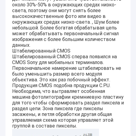
Модуль камеры 2MP
около 30%-50% в окружающих средах низко-
света, поэтому они могут снять более
Модуль камеры 5MP
высококачественные фото или видео в
окружающих средах низко-света. , Шум более
небольшой. Более богатая обрабатывая цепь
Модуль камеры 8MP
может обрабатывать первоначальный сигнал
изображения с более большим количеством
Модуль камеры 13MP
данных.
Штабелированный CMOS
Очки модуля камеры
Штабелированный CMOS сперва появился на
CMOS Sony для мобильных терминалов.
Первоначальное намерение штабелировать не
Модуль камеры PI поленики
было уменьшить размер всего модуля
объектива. Это как раз побочный эффект.
Продукция CMOS подобна продукции C.P.U.
Необходима, что вытравляет особенная
машина фотолитографии кремниевую пластину
для того чтобы сформировать раздел пиксела и
раздел цепи. Зона пиксела где пикселы
засажены, и петля обработки другая общая
управляемая схема которая управляет этой
группой в составе пикселы.