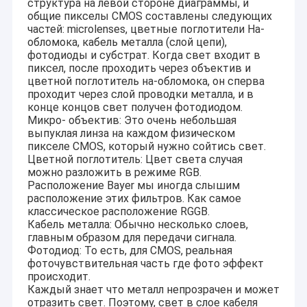
структура на левой стороне диаграммы, и
общие пикселы CMOS составлены следующих
частей: microlenses, цветные поглотители На-
обломока, кабель металла (слой цепи),
фотодиоды и субстрат. Когда свет входит в
пиксел, после проходить через объектив и
цветной поглотитель на-обломока, он сперва
проходит через слой проводки металла, и в
конце концов свет получен фотодиодом.
Микро- объектив: Это очень небольшая
выпуклая линза на каждом физическом
пикселе CMOS, который нужно сойтись свет.
Цветной поглотитель: Цвет света случая
можно разложить в режиме RGB.
Расположение Bayer мы иногда слышим
расположение этих фильтров. Как самое
классическое расположение RGGB.
Кабель металла: Обычно несколько слоев,
Главная страница
главным образом для передачи сигнала.
CO. технологии Шэньчжэня Sinoseen, Ltd было установлено в
Фотодиод: То есть, для CMOS, реальная
марте 2009. На излишек десятилетия, Sinoseen было
Продукция
фоточувствительная часть где фото эффект
предназначено к обеспечивать клиентов с различным
происходит.
OEM/ODM подгоняло решения обработки изображений
Каждый знает что металл непрозрачен и может
Ролики
CMOS от дизайна и развития, производства, к после-
отразить свет. Поэтому, свет в слое кабеля
продажам универсальные service.we уверены для