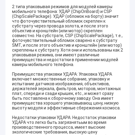
2 типа упаковывая режимов для модулей камеры
мобильного телефона: УДАР (ChipOnBoard) и CSP
(ChipScalePackage). УДАР (обломок на борту) значит
что фоточувствительный обломок скреплен к
субстрату через провода золота, и после этого
объектив и кронштейн (или мотор) скреплен
совместно. На субстрате, CSP (ChipScalePackage), т.е.,
фоточувствительный обломок сварено к субстрату
SMT, и после этого объектив и кронштейн (или мотор)
скреплены к субстрату. Хотя они и использованы как 2
упаковывая режима, они имеют различные
преимущества и недостатки в применении модулей
камеры мобильного телефона.
Преимущества упаковки УДАРА: Упаковка УДАРА
включает множественные собрание, упаковку и
испытание датчиков изображения, объективов,
держателей зеркала, фильтров, моторов, монтажных
плат, спереди и сзади крышек, etc., и может сразу
быть поставлена к сборочному заводу. Она имеет
преимущества хорошего упаковывающ цену, низкую
высоту модуля и эффективные сбережения космоса.
Недостатки упаковки УДАРА: Недостаток упаковки
УДАРА что легко быть загрязнятьым во время
производственного процесса, имеет высокие
экологические требования, высокую цену