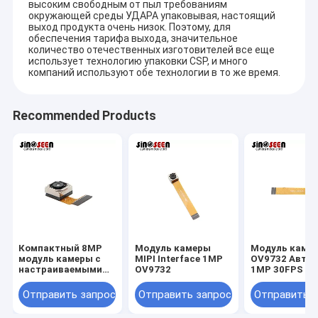
высоким свободным от пыл требованиям
окружающей среды УДАРА упаковывая, настоящий
выход продукта очень низок. Поэтому, для
обеспечения тарифа выхода, значительное
количество отечественных изготовителей все еще
использует технологию упаковки CSP, и много
компаний используют обе технологии в то же время.
Recommended Products
Главная страница
Компактный 8MP
Модуль камеры
Модуль каме
CO. технологии Шэньчжэня Sinoseen, Ltd было установлено в
модуль камеры с
MIPI Interface 1MP
OV9732 Авто
марте 2009. На излишек десятилетия, Sinoseen было
Продукция
настраиваемыми
OV9732
1MP 30FPS
предназначено к обеспечивать клиентов с различным
размерами для
высокого
OEM/ODM подгоняло решения обработки изображений
Отправить запрос
Отправить запрос
Отправить 
Ролики
разрешения
CMOS от дизайна и развития, производства, к после-
встроенного
продажам универсальные service.we уверены для