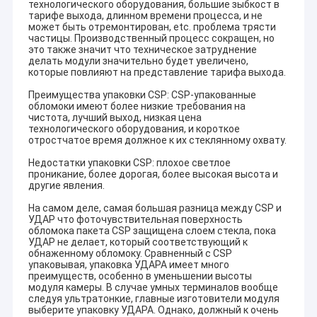
технологического оборудования, большие зыбкост в
тарифе выхода, длинном времени процесса, и не
может быть отремонтирован, etc. проблема трясти
частицы. Производственный процесс сокращен, но
это также значит что техническое затруднение
делать модули значительно будет увеличено,
которые повлияют на представление тарифа выхода.
Преимущества упаковки CSP: CSP-упакованные
обломоки имеют более низкие требования на
чистота, лучший выход, низкая цена
технологического оборудования, и короткое
отростчатое время должное к их стеклянному охвату.
Недостатки упаковки CSP: плохое светлое
проникание, более дорогая, более высокая высота и
другие явления.
На самом деле, самая большая разница между CSP и
УДАР что фоточувствительная поверхность
обломока пакета CSP защищена слоем стекла, пока
УДАР не делает, который соответствующий к
обнаженному обломоку. Сравненный с CSP
упаковывая, упаковка УДАРА имеет много
преимуществ, особенно в уменьшении высоты
модуля камеры. В случае умных терминалов вообще
следуя ультратонкие, главные изготовители модуля
выберите упаковку УДАРА. Однако, должный к очень