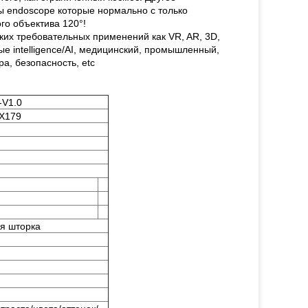
ы endoscope которые нормально с только
го объектива 120°!
ких требовательных применений как VR, AR, 3D,
ые intelligence/AI, медицинский, промышленный,
а, безопасность, etc
-V1.0
MX179
я шторка