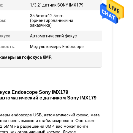
к:
1/3.2" датчик SONY IMX179
35.5mmx12.5mm
ры:
(ориентированный на
заказчика)
окуса:
Автоматический фокус
нность:
Модуль камеры Endoscope
камеры автофокуса 8MP
,
куса Endoscope Sony IMX179
автоматический с датчиком Sony IMX179
амеры endoscope USB, автоматический фокус, мега
ния очень высоко и стабилизировано. Оно также
2.5MM на разрешении 8MP, вас может почти
того, как ограниченный космос. Другое