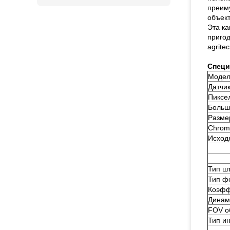
преиму
объект
Эта ка
пригод
agrite
Спец
Модел
Датчи
Пиксе
Больш
Разме
Chrom
Исход
Тип ш
Тип ф
Коэфф
Динам
FOV о
Тип и