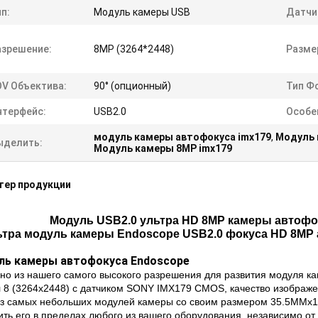
п:
Модуль камеры USB
Датчи
азрешение:
8MP (3264*2448)
Разме
OV Объектива:
90° (опционный)
Тип Ф
нтерфейс:
USB2.0
Особе
модуль камеры автофокуса imx179
,
Модуль 
ыделить:
Модуль камеры 8MP imx179
тер продукции
Модуль USB2.0 ультра HD 8MP камеры автофо
ьтра модуль камеры Endoscope USB2.0 фокуса HD 8MP 
ль камеры автофокуса Endoscope
но из нашего самого высокого разрешения для развития модуля к
 8 (3264x2448) с датчиком SONY IMX179 CMOS, качество изображе
из самых небольших модулей камеры со своим размером 35.5MMx1
ть его в пределах любого из вашего оборудования, независимо от 