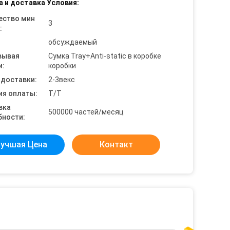
а и доставка Условия:
ество мин
3
:
обсуждаемый
вывая
Сумка Tray+Anti-static в коробке
и:
коробки
 доставки:
2-3векс
ия оплаты:
T/T
вка
500000 частей/месяц
бности:
учшая Цена
Контакт