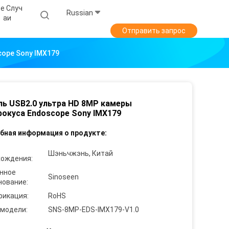
е Случ
Russian
Аи
Отправить запрос
ope Sony IMX179
ь USB2.0 ультра HD 8MP камеры
окуса Endoscope Sony IMX179
бная информация о продукте:
Шэньчжэнь, Китай
хождения:
нное
Sinoseen
нование:
фикация:
RoHS
 модели:
SNS-8MP-EDS-IMX179-V1.0