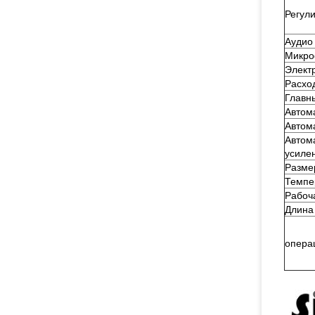
Регул
Аудио
Микр
Элект
Расхо
Главн
Автом
Автом
Автом
усиле
Разме
Темпе
Рабоч
Длина
опера