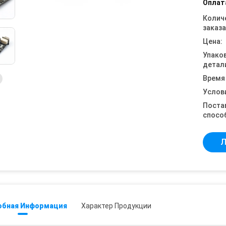
Оплат
Колич
заказа
Цена:
Упако
детал
Время
Услов
Поста
спосо
Л
обная Информация
Характер Продукции