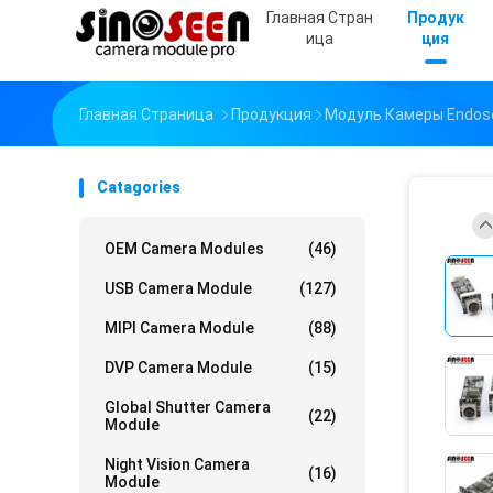
Главная Стран
Продук
Ица
Ция
Главная Страница
Продукция
Модуль Камеры Endos
Catagories
OEM Camera Modules
(46)
USB Camera Module
(127)
MIPI Camera Module
(88)
DVP Camera Module
(15)
Global Shutter Camera
(22)
Module
Night Vision Camera
(16)
Module