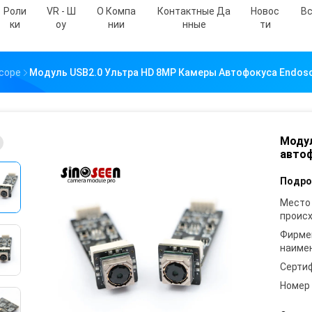
Роли
VR - Ш
О Компа
Контактные Да
Новос
Вс
Ки
Оу
Нии
Нные
Ти
cope
Модуль USB2.0 Ультра HD 8MP Камеры Автофокуса Endosc
Модул
автоф
Подро
Место
проис
Фирме
наиме
Серти
Номер