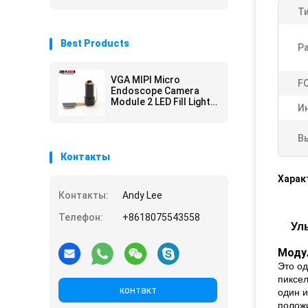
Ти
Best Products
Р
VGA MIPI Micro
F
Endoscope Camera
Module 2 LED Fill Light
И
For Cleansing
Instrument
В
Контакты
Харак
Контакты:
Andy Lee
Телефон:
+8618075543558
Ул
Моду
Это од
пиксел
контакт
один 
положи