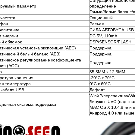
Сатурация яркости/кон
ируемый параметр
определение
Гамма/белые баланс/
 частота
Опционный
офон
Разъем
ропитание
СИЛА АВТОБУСА USB
д энергии
DC 5V, 110mA
ый обломок
DSP/SENSOR/FLASH
атическая установка экспозиции (AEC)
Поддержка
атический белый баланс (AEB)
Поддержка
атическое регулирование коэффициента
Поддержка
ния (AGC)
р
35.5MM x 12.5MM
ратура хранения
-20°C к 70°C
ая температура
0°C к 60°C
 кабеля USB
Дефолт
WinXP/перспектива/Wi
Линукс с UVC (над linu
ционная система поддержки
MAC OS X 10.4.8 или 
Андроид 4,0 или выше