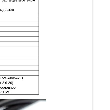
траста/цвета/оттенок/
выдержка
n7/Win8/Win10
x-2.6.26)
последнее
 с UVC