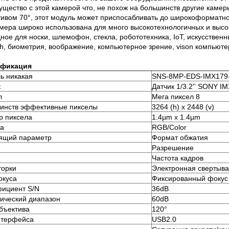
щество с этой камерой что, не похож на большинств другие камер
ивом 70°, этот модуль может приспосабливать до широкоформатно
мера широко использована для много высокотехнологичных и высо
ное для носки, шлемофон, стекла, робототехника, IoT, искусственн
ch, биометрия, воображение, компьютерное зрение, vison компьютер
ификация
ь никакая
SNS-8MP-EDS-IMX179
к
Датчик 1/3.2'' SONY I
л
Мега пиксел 8
инств эффективные пикселы
3264 (h) x 2448 (v)
р пиксела
1.4µm x 1.4µm
a
RGB/Color
ящий параметр
Формат обжатия
Разрешение
Частота кадров
торки
Электронная свертыва
окуса
Фиксированный фокус
ициент S/N
36dB
ический диапазон
60dB
бъектива
120°
нтерфейса
USB2.0