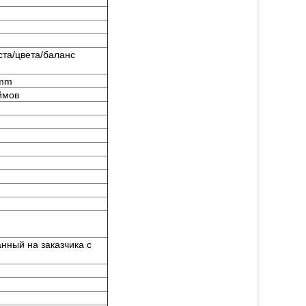
ста/цвета/баланс
6mm
ймов
ный на заказчика с