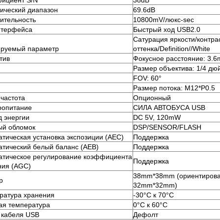
ициент S/N
38dB
ический диапазон
69.6dB
вительность
10800mV/люкс-sec
нтерфейса
Быстрый ход USB2.0
Сатурация яркости/контра
ируемый параметр
оттенка/Definition//White
тив
Фокусное расстояние: 3.
Размер объектива: 1/4 дю
FOV: 60°
Размер потока: M12*P0.5
 частота
Опционный
ропитание
СИЛА АВТОБУСА USB
д энергии
DC 5V, 120mW
ый обломок
DSP/SENSOR/FLASH
атическая установка экспозиции (AEC)
Поддержка
атический белый баланс (AEB)
Поддержка
атическое регулирование коэффициента
Поддержка
ния (AGC)
38mm*38mm (ориентирован
р
32mm*32mm)
ратура хранения
-30°C к 70°C
ая температура
0°C к 60°C
 кабеля USB
Дефолт