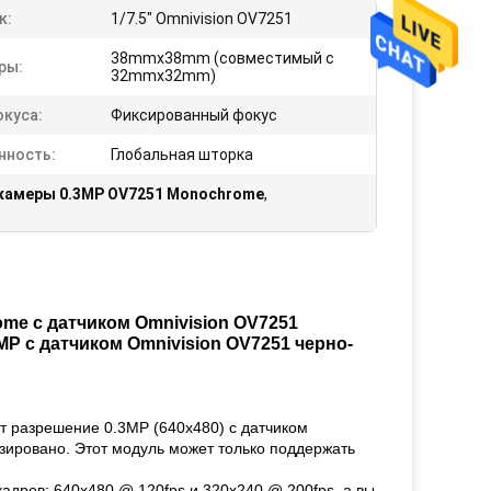
к:
1/7.5" Omnivision OV7251
38mmx38mm (совместимый с
ры:
32mmx32mm)
окуса:
Фиксированный фокус
нность:
Глобальная шторка
камеры 0.3MP OV7251 Monochrome
,
me с датчиком Omnivision OV7251
 с датчиком Omnivision OV7251 черно-
т разрешение 0.3MP (640x480) с датчиком
зировано. Этот модуль может только поддержать
адров: 640x480 @ 120fps и 320x240 @ 200fps, а вы