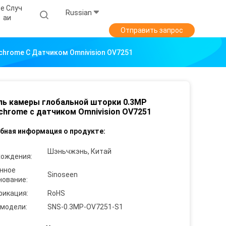
е Случ
Russian
Аи
Отправить запрос
hrome С Датчиком Omnivision OV7251
ь камеры глобальной шторки 0.3MP
hrome с датчиком Omnivision OV7251
бная информация о продукте:
Шэньчжэнь, Китай
хождения:
нное
Sinoseen
нование:
фикация:
RoHS
 модели:
SNS-0.3MP-OV7251-S1