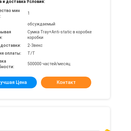
а и доставка Условия:
ество мин
1
:
обсуждаемый
вывая
Сумка Tray+Anti-static в коробке
и:
коробки
 доставки:
2-3векс
ия оплаты:
T/T
вка
500000 частей/месяц
бности:
учшая Цена
Контакт