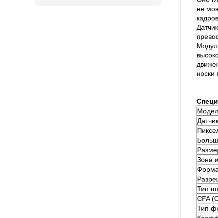
не мож
кадров
Датчик
превос
Модул
высоко
движен
носки 
Спец
Модел
Датчи
Пиксе
Больш
Разме
Зона 
Форма
Разре
Тип ш
CFA (
Тип ф