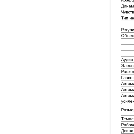
Коэфф
Динам
Чувст
Тип и
Регул
Объек
Аудио
Элект
Расхо
Главн
Автом
Автом
Автом
усиле
Разме
Темпе
Рабоч
Длина