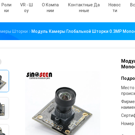
Роли
VR - Ш
О Компа
Контактные Да
Новос
Вс
Ки
Оу
Нии
Нные
Ти
амеры Шторки
Модуль Камеры Глобальной Шторки 0.3MP Monoc
Модул
Monoc
Подро
Место
проис
Фирме
наиме
Серти
Номер