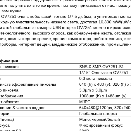
ете получить их в то же время, поэтому приказывая от нас, пожал
 вам нужна.
 OV7251 очень небольшой, только 1/7.5 дюйма, и уничтожает мень
ходную чувствительность нижнего света, достигая 10,800 mW/(uW.
и этой глобальные камеры USB шторки OV7251 можно широко испо
технологичного, высокого спроса, как обнаружение жеста, отслежи
ия, компьютерное зрение, зрение компьютера, робототехника, иск
приборы, интернет вещей, медицинское отображение, промышленна
ификация
ь никакая
SNS-0.3MP-OV7251-S1
к
1/7.5'' Omnivision OV7251
л
0,3 мега пиксела
инств эффективные пикселы
640 (h) x 480 (v), 320 (h) x
р пиксела
3.0µm x 3.0µm
изображения
1968um (h) x 1488um (v)
т обжатия
MJPG
шение & частота кадров
640x480@120fps; 320x24
торки
Глобальная шторка
Chroma)
Mono, черный/белый
окуса
Фиксированный фокус