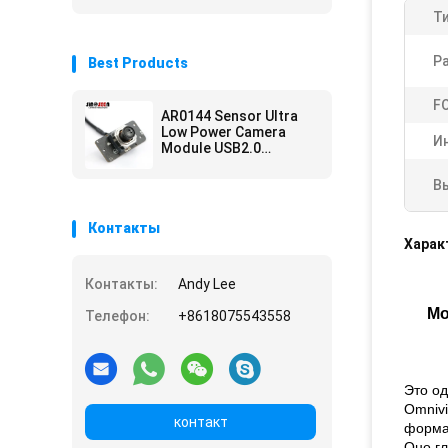
Ти
Р
Best Products
F
AR0144 Sensor Ultra
Low Power Camera
И
Module USB2.0
Interface M12 Lens
В
Контакты
Харак
Контакты:
Andy Lee
Mo
Телефон:
+8618075543558
Это од
Omnivi
контакт
форма
Оно гл