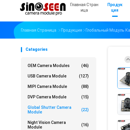
Главная Стран
Продук
Ица
Ция
Главная Страница
Продукция
Глобальный Модуль К
Catagories
OEM Camera Modules
(46)
USB Camera Module
(127)
MIPI Camera Module
(88)
DVP Camera Module
(15)
Global Shutter Camera
(22)
Module
Night Vision Camera
(16)
Module