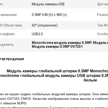
п:
Модуль камеры USB
Датчи
азрешение:
0.3MP 640 (h) x 480 (v)
Разме
OV Объектива:
60° (опционное)
Тип Ф
нтерфейс:
USB2.0
Особе
Monochrome модуль камеры 0.3MP
,
Модуль 
ыделить:
Модуль камеры 0.3MP OV7251
тер продукции
Модуль камеры глобальной шторки 0.3MP Monochro
nochrome глобальный модуль камеры USB шторки 0.3MP
белым
ин из наших ходких глобальных модулей камеры шторки. Оно имее
sion OV7251 CMOS. Качество изображения очень высоко и стабили
т обжатия MJPG.
авным образом поддерживает 2 различных разрешения и частоты к