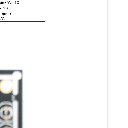
Win8/Win10
6.26)
леднее
UVC