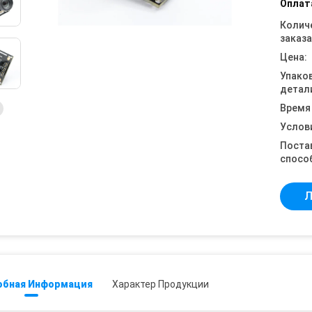
Оплат
Колич
заказа
Цена:
Упако
детал
Время
Услов
Поста
спосо
Л
обная Информация
Характер Продукции