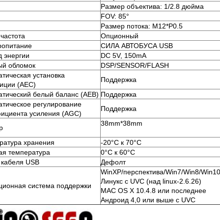
Размер объектива: 1/2.8 дюйма
FOV: 85°
Размер потока: M12*P0.5
 частота
Опционный
ропитание
СИЛА АВТОБУСА USB
д энергии
DC 5V, 150mA
ый обломок
DSP/SENSOR/FLASH
атическая установка
Поддержка
зиции (AEC)
атический белый баланс (AEB)
Поддержка
атическое регулирование
Поддержка
ициента усиления (AGC)
38mm*38mm
р
ратура хранения
-20°C к 70°C
ая температура
0°C к 60°C
 кабеля USB
Дефолт
WinXP/перспектива/Win7/Win8/Win1
Линукс с UVC (над linux-2.6.26)
ционная система поддержки
MAC OS X 10.4.8 или последнее
Андроид 4,0 или выше с UVC