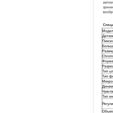
автом
зрени
вообр
Спец
Модел
Датчи
Пиксе
Больш
Разме
Chrom
Форма
Разре
Тип ш
Тип ф
Микр
Динам
Чувст
Тип и
Регул
Объек