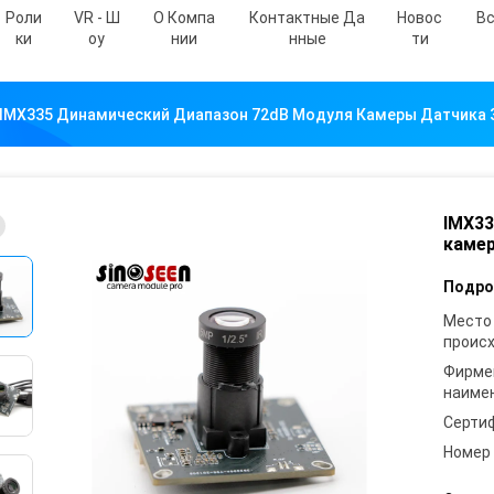
Роли
VR - Ш
О Компа
Контактные Да
Новос
Вс
Ки
Оу
Нии
Нные
Ти
IMX335 Динамический Диапазон 72dB Модуля Камеры Датчика 
IMX33
камер
Подро
Место
проис
Фирме
наиме
Серти
Номер