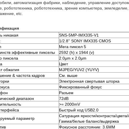
обили, автоматизация фабрики, наблюдение, управление доступом,
е, робототехника, робототехника, зрение компьютера, земледелие,
ажение, etc.
ификация
ь никакая
SNS-5MP-IMX335-V1
к
1/2.8'' SONY IMX335 CMOS
л
Мега пиксел 5
инств эффективные пикселы
2592 (h) x 1944 (v)
р пиксела
2.0µm x 2.0µm
a
Цвет
т обжатия
MJPEG/YUV2 (YUYV)
шение & частота кадров
См. выше
торки
Электронная свертывая шторка
окуса
Фиксированный фокус
офон
Разъем
ический диапазон
72dB
вительность
>= 2000mV
нтерфейса
Быстрый ход USB2.0
Сатурация яркости/контраста/цвета
ируемый параметр
Гамма/белые баланс/выдержка
тив
Фокусное расстояние: 3.6MM