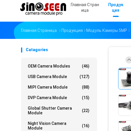
Главная Стран
Продук
Ица
Ция
Главная Страница
Продукция
Модуль Камеры 5MP
Catagories
OEM Camera Modules
(46)
USB Camera Module
(127)
MIPI Camera Module
(88)
DVP Camera Module
(15)
Global Shutter Camera
(22)
Module
Night Vision Camera
(16)
Module