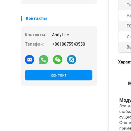
Ти
Р
Контакты
F
Контакты:
Andy Lee
И
Телефон:
+8618075543558
В
Харак
контакт
М
Моду
Это м
стаби
сущес
Оно м
приме