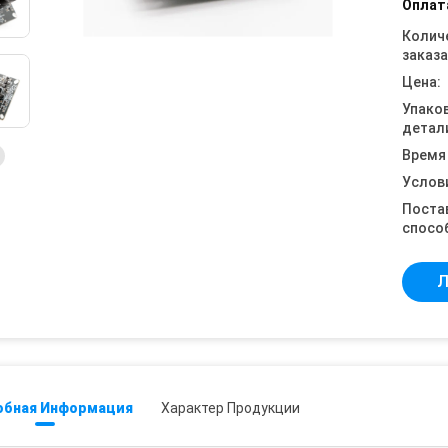
Оплат
Колич
заказа
Цена:
Упако
детал
Время
Услов
Поста
спосо
Л
обная Информация
Характер Продукции