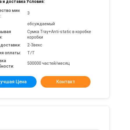
а и доставка Условия:
ество мин
3
:
обсуждаемый
вывая
Сумка Tray+Anti-static в коробке
и:
коробки
 доставки:
2-3векс
ия оплаты:
T/T
вка
500000 частей/месяц
бности:
учшая Цена
Контакт