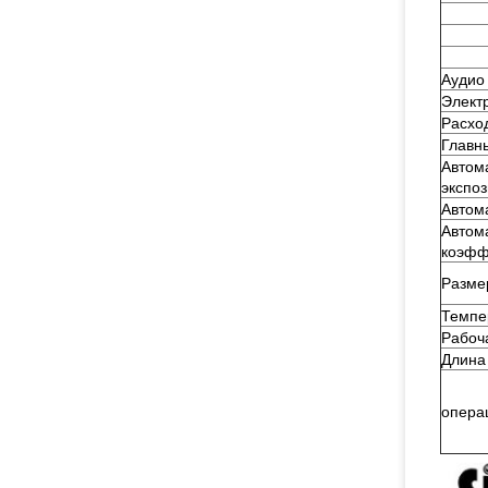
Аудио
Элект
Расхо
Главн
Автом
экспо
Автом
Автом
коэфф
Разме
Темпе
Рабоч
Длина
опера