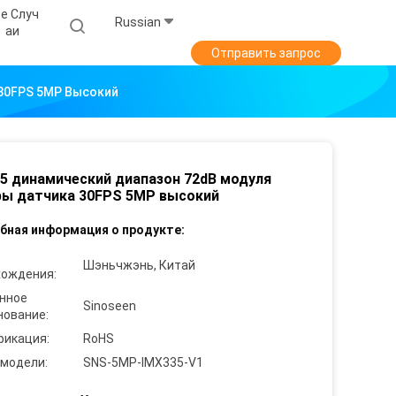
е Случ
Russian
Аи
Отправить запрос
30FPS 5MP Высокий
5 динамический диапазон 72dB модуля
ы датчика 30FPS 5MP высокий
бная информация о продукте:
Шэньчжэнь, Китай
хождения:
нное
Sinoseen
нование:
фикация:
RoHS
 модели:
SNS-5MP-IMX335-V1