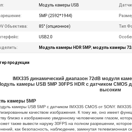
п:
Модуль камеры USB
Датчи
азрешение:
5MP (2592*1944)
Разме
OV Объектива:
85° (опционное)
Тип Ф
нтерфейс:
USB2.0
Особе
ыделить:
Модуль камеры HDR 5MP
,
модуль камеры 72
тер продукции
IMX335 динамический диапазон 72dB модуля кам
одуль камеры USB 5MP 30FPS HDR с датчиком CMOS д
высоким
ль камеры 5MP
одуль камеры USB 5MP с датчиком IMX335 CMOS от SONY. IMX335 
лизированным качеством изображения. К тому же, оно имеет функ
тву близко к изображению увиденному человеческим глазом, котор
ожет также вывести наружу 30FPS на полном разрешении, которое 
нений, как безопасность, наблюдение, замкнутая телевизионная 