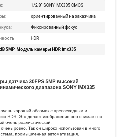
к:
1/2.8" SONY IMX335 CMOS
ры:
ориентированный на заказчика
окуса:
Фиксированный фокус
нность:
HDR
dB 5MP
,
Модуль камеры HDR imx335
еры датчика 30FPS 5MP высокий
инамического диапазона SONY IMX335
очень хороший обломок с превосходным и
цию HDR. Это делает изображение оно снимает по
ый очень реалистический.
очень ровно. Так он широко использован в много
система, промышленная автоматизация,