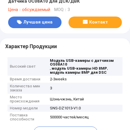
датчика ОС08А10 для ДСК/ДВК
Цена：обсуждаемый
MOQ：3
Лучшая цена
Контакт
Характер Продукции
Модуль USB-камеры с датчиком
OS08A10
Высокий свет
,
,
модуль USB-камеры HD 8MP
модуль камеры 8MP для DSC
Время доставки
2-3weeks
Количество мин
3
заказа
Место
Шэньчжэнь, Китай
происхождения
Номер модели
SNS-DZ1013-V1.0
Поставка
500000 частей/месяц
способности