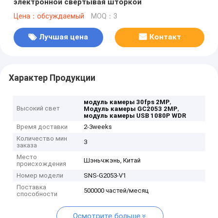
электронной свертывая шторкой
Цена：обсуждаемый
MOQ：3
Лучшая цена
Контакт
Характер Продукции
,
модуль камеры 30fps 2MP
Высокий свет
,
Модуль камеры GC2053 2MP
модуль камеры USB 1080P WDR
Время доставки
2-3weeks
Количество мин
3
заказа
Место
Шэньчжэнь, Китай
происхождения
Номер модели
SNS-G2053-V1
Поставка
500000 частей/месяц
способности
Осмотрите больше