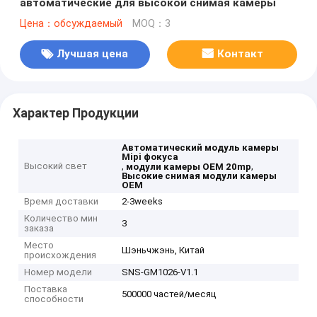
автоматические для высокой снимая камеры
Цена：обсуждаемый
MOQ：3
Лучшая цена
Контакт
Характер Продукции
Автоматический модуль камеры
Mipi фокуса
Высокий свет
,
,
модули камеры OEM 20mp
Высокие снимая модули камеры
OEM
Время доставки
2-3weeks
Количество мин
3
заказа
Место
Шэньчжэнь, Китай
происхождения
Номер модели
SNS-GM1026-V1.1
Поставка
500000 частей/месяц
способности