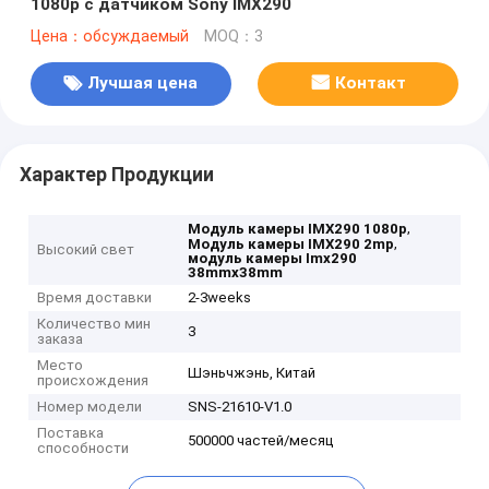
1080p с датчиком Sony IMX290
Цена：обсуждаемый
MOQ：3
Лучшая цена
Контакт
Характер Продукции
,
Модуль камеры IMX290 1080p
,
Модуль камеры IMX290 2mp
Высокий свет
модуль камеры Imx290
38mmx38mm
Время доставки
2-3weeks
Количество мин
3
заказа
Место
Шэньчжэнь, Китай
происхождения
Номер модели
SNS-21610-V1.0
Поставка
500000 частей/месяц
способности