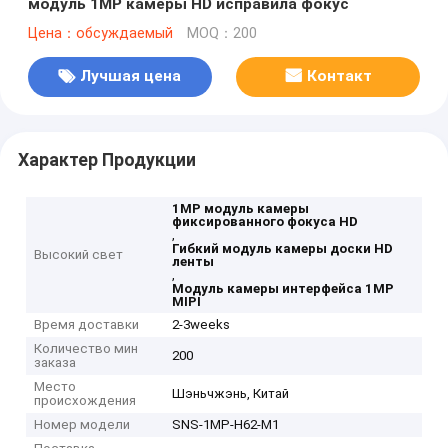
модуль 1MP камеры HD исправила фокус
Цена：обсуждаемый
MOQ：200
Лучшая цена
Контакт
Характер Продукции
1MP модуль камеры
фиксированного фокуса HD
,
Гибкий модуль камеры доски HD
Высокий свет
ленты
,
Модуль камеры интерфейса 1MP
MIPI
Время доставки
2-3weeks
Количество мин
200
заказа
Место
Шэньчжэнь, Китай
происхождения
Номер модели
SNS-1MP-H62-M1