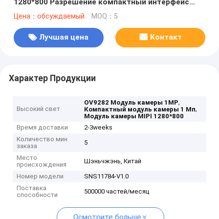
1280*800 Разрешение компактный интерфейс
MIPI
Цена：обсуждаемый
MOQ：5
Лучшая цена
Контакт
Характер Продукции
,
OV9282 Модуль камеры 1MP
Высокий свет
,
Компактный модуль камеры 1 Мп
Модуль камеры MIPI 1280*800
Время доставки
2-3weeks
Количество мин
5
заказа
Место
Шэньчжэнь, Китай
происхождения
Номер модели
SNS11784-V1.0
Поставка
500000 частей/месяц
способности
Осмотрите больше