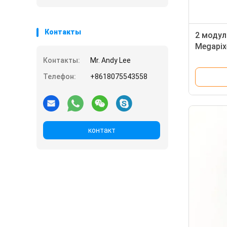
Контакты
2 модул
Megapix
силы 64
Контакты:
Mr. Andy Lee
G3 G4
Телефон:
+8618075543558
контакт