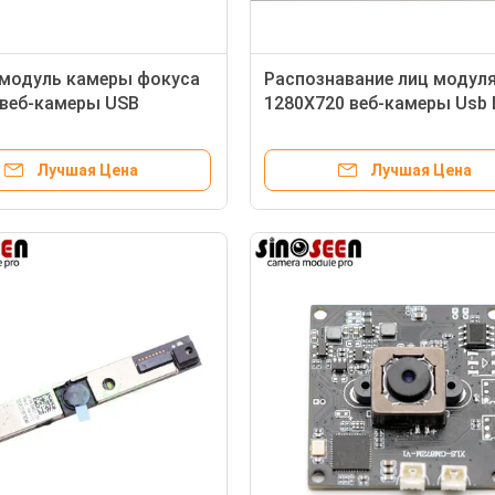
 модуль камеры фокуса
Распознавание лиц модул
веб-камеры USB
1280X720 веб-камеры Usb D
 1080P автоматический
XPS 15Z L501X L511Z
Лучшая Цена
Лучшая Цена