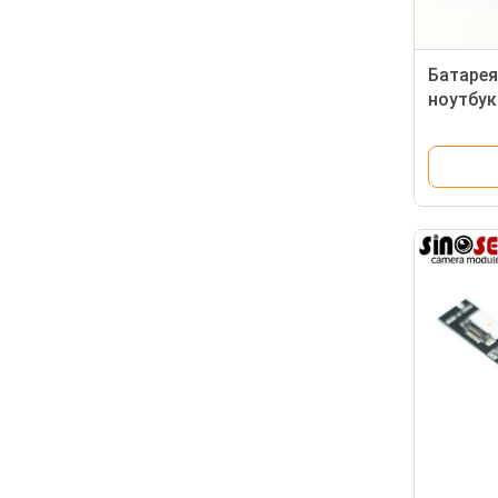
Батарея
ноутбу
энергию
430