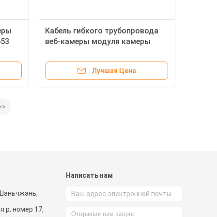
еры
Кабель гибкого трубопровода
653
веб-камеры модуля камеры
ноутбука павильона X360 HP с
микрофоном
Лучшая Цена
>>
и
Написать нам
 Шэньчжэнь,
я p, номер 17,