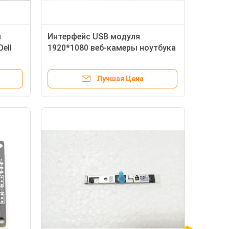
я
Интерфейс USB модуля
ell
1920*1080 веб-камеры ноутбука
ODM Тошиба E45T
Лучшая Цена