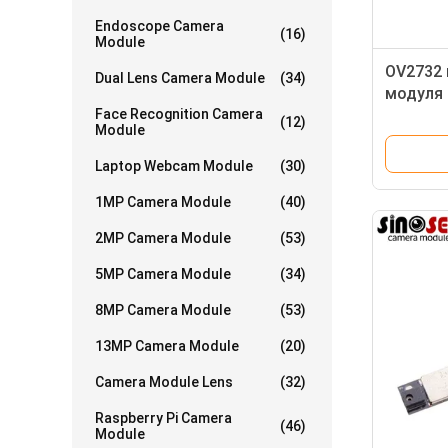
Endoscope Camera
(16)
Module
OV2732
Dual Lens Camera Module
(34)
модуля 
Face Recognition Camera
датчика
(12)
Module
Laptop Webcam Module
(30)
1MP Camera Module
(40)
2MP Camera Module
(53)
5MP Camera Module
(34)
8MP Camera Module
(53)
13MP Camera Module
(20)
Camera Module Lens
(32)
Raspberry Pi Camera
(46)
Module