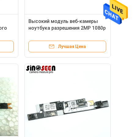
Высокий модуль веб-камеры
ого
ноутбука разрешения 2MP 1080p
для P55W V6 P35W V5
Лучшая Цена