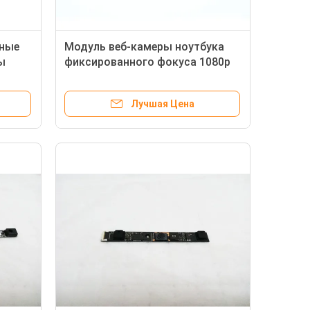
нные
Модуль веб-камеры ноутбука
ы
фиксированного фокуса 1080p
W140E
для ThinkPad T430
неподдельного
Лучшая Цена