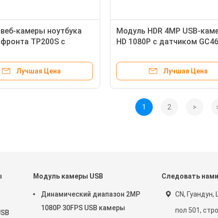
веб-камеры ноутбука
Модуль HDR 4MP USB-кам
фронта TP200S с
HD 1080P с датчиком GC4
оном СИД цифров
Лучшая Цена
Лучшая Цена
1
2
>
ы
Модуль камеры USB
Следовать нам
Динамический диапазон 2MP
CN, Гуандун,
1080P 30FPS USB камеры
пол 501, стро
USB