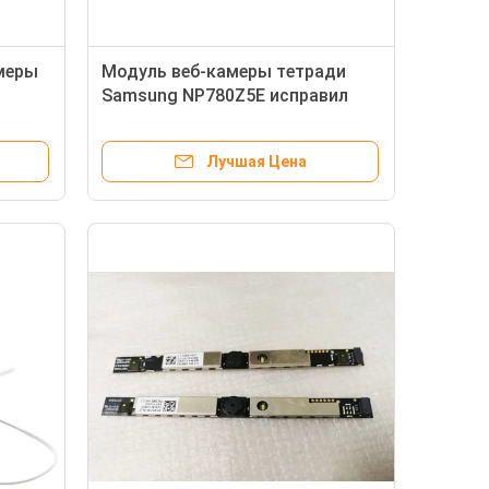
меры
Модуль веб-камеры тетради
Samsung NP780Z5E исправил
т
фокус одобренное RoHS
Лучшая Цена