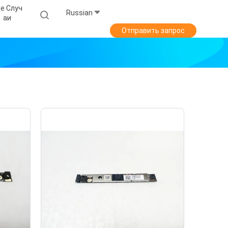
е Случ
Russian
Аи
Отправить запрос