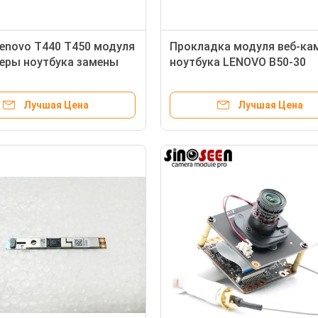
enovo T440 T450 модуля
Прокладка модуля веб-ка
еры ноутбука замены
ноутбука LENOVO B50-30
ованный
первоначальная формируе
полное HD 1080P
Лучшая Цена
Лучшая Цена