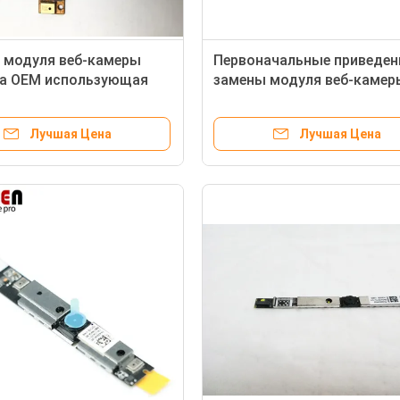
 модуля веб-камеры
Первоначальные приведе
ка OEM использующая
замены модуля веб-камер
 для HP ProBook 640 G2
ноутбука для SONY VGN-F
Лучшая Цена
Лучшая Цена