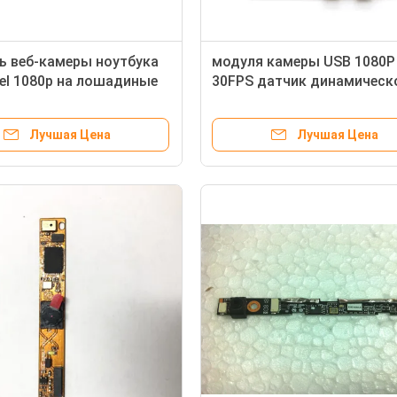
ь веб-камеры ноутбука
модуля камеры USB 1080P
el 1080p на лошадиные
30FPS датчик динамическ
0 G1 G2 810 G1 840 G1 G2
диапазона HDR OV2735
небольшого высокий
Лучшая Цена
Лучшая Цена