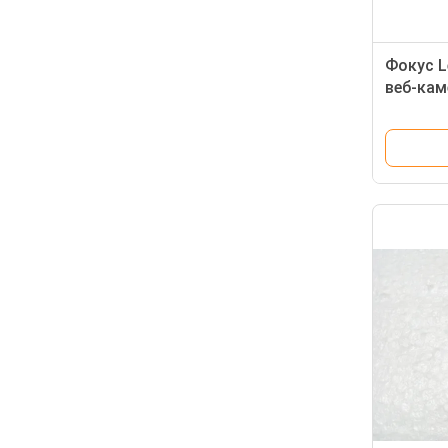
Фокус L
веб-кам
фиксир