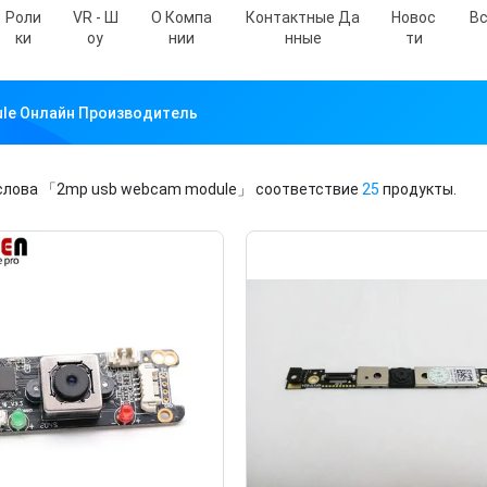
Роли
VR - Ш
О Компа
Контактные Да
Новос
Вс
Ки
Оу
Нии
Нные
Ти
le Онлайн Производитель
слова
「2mp usb webcam module」
соответствие
25
продукты.