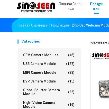
Главная Стран
Продук
Ица
Ция
Главная Страница
Продукция
2mp Usb Webcam Modu
Catagories
ключевые 
OEM Camera Modules
(46)
USB Camera Module
(127)
MIPI Camera Module
(88)
DVP Camera Module
(15)
Global Shutter Camera
(22)
Module
Night Vision Camera
(16)
Module