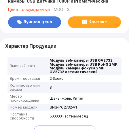
камеры USB датчика 1080P автоматический
Цена：обсуждаемый
MOQ：3
Лучшая цена
Контакт
Характер Продукции
,
Модуль веб-камеры USB OV2732
,
Модуль веб-камеры USB RoHS 2MP
Высокий свет
Модуль камеры фокуса 2MP
OV2732 автоматический
Время доставки
2-3векс
Количество мин
3
заказа
Место
Шэньчжэнь, Китай
происхождения
Номер модели
SNS-PC2732-V1
Поставка
500000 частей/месяц
способности