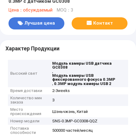
0.3MP с датчиком GC0308
Цена：обсуждаемый
MOQ：3
Лучшая цена
Контакт
Характер Продукции
Модуль камеры USB датчика
GC0308
,
Высокий свет
Модуль камеры USB
фиксированного фокуса 0.3MP
,
0.3MP модуль камеры USB 2
Время доставки
2-3weeks
Количество мин
3
заказа
Место
Шэньчжэнь, Китай
происхождения
Номер модели
SNS-0.3MP-GC0308-QQZ
Поставка
500000 частей/месяц
способности