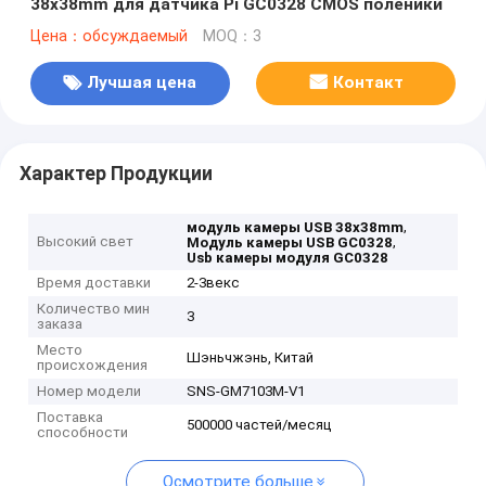
38x38mm для датчика Pi GC0328 CMOS поленики
Цена：обсуждаемый
MOQ：3
Лучшая цена
Контакт
Характер Продукции
,
модуль камеры USB 38x38mm
Высокий свет
,
Модуль камеры USB GC0328
Usb камеры модуля GC0328
Время доставки
2-3векс
Количество мин
3
заказа
Место
Шэньчжэнь, Китай
происхождения
Номер модели
SNS-GM7103M-V1
Поставка
500000 частей/месяц
способности
Осмотрите больше