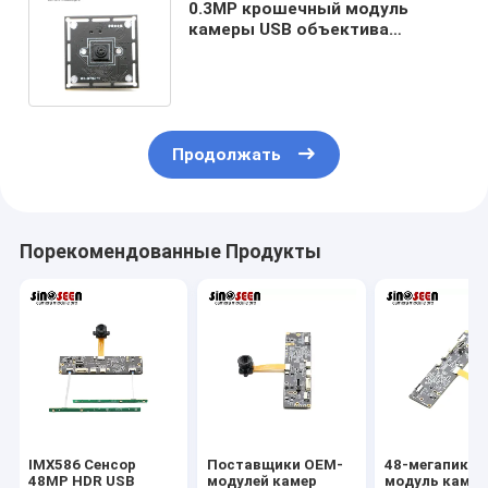
0.3MP крошечный модуль
камеры USB объектива
38x38mm для датчика Pi
GC0328 CMOS поленики
Продолжать
Порекомендованные Продукты
IMX586 Сенсор
Поставщики OEM-
48-мегапикс
48MP HDR USB
модулей камер
модуль каме