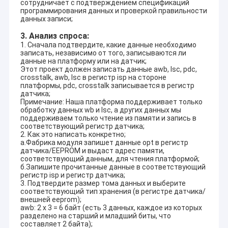
сотрудничает с подтверждением спецификаций
программирования данных и проверкой правильности
данных записи;
3. Анализ спроса:
1. Сначала подтвердите, какие данные необходимо
записать, независимо от того, записываются ли
данные на платформу или на датчик;
Этот проект должен записать данные awb, lsc, pdc,
crosstalk, awb, lsc в регистр isp на стороне
платформы, pdc, crosstalk записывается в регистр
датчика;
Примечание: Наша платформа поддерживает только
обработку данных wb и lsc, а других данных мы
поддерживаем только чтение из памяти и запись в
соответствующий регистр датчика;
2. Как это написать конкретно;
а.Фабрика модуля запишет данные opt в регистр
датчика/EEPROM и выдаст адрес памяти,
соответствующий данным, для чтения платформой;
б.Запишите прочитанные данные в соответствующий
регистр isp и регистр датчика;
3. Подтвердите размер тома данных и выберите
соответствующий тип хранения (в регистре датчика/
внешней eeprom);
awb: 2 x 3 = 6 байт (есть 3 данных, каждое из которых
разделено на старший и младший биты, что
составляет 2 байта);