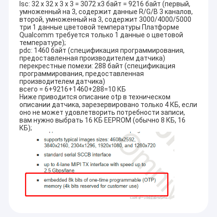
lsc: 32 x 32 x 3 x 3 = 3072 x3 байт = 9216 байт (первый,
умноженный на 3, содержит данные R/G/B 3 каналов,
второй, умноженный на 3, содержит 3000/4000/5000
три 1 данные цветовой температуры Платформе
Qualcomm требуется только 1 данные о цветовой
температуре);
pdc: 1460 байт (спецификация программирования,
предоставленная производителем датчика)
перекрестные помехи: 288 байт (спецификация
программирования, предоставленная
производителем датчика)
всего = 6+9216+1460+288=10 КБ
Ниже приводится описание otp в техническом
описании датчика, зарезервировано только 4 КБ, если
оно не может удовлетворить потребности записи,
вам нужно выбрать 16 КБ EEPROM (обычно 8 КБ, 16
КБ);
Главная страница
CO. технологии Шэньчжэня Sinoseen, Ltd было установлено в
марте 2009. На излишек десятилетия, Sinoseen было
Продукция
предназначено к обеспечивать клиентов с различным
OEM/ODM подгоняло решения обработки изображений
Ролики
CMOS от дизайна и развития, производства, к после-
продажам универсальные service.we уверены для