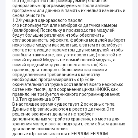
otp (однократно программируемый) является
одноразовым программируемым.После записи
программы или данных в память их нельзя изменить и
снова очистить.
1.2.Функция одноразового пароля:
otp используется для калибровки датчика камеры
(калибровки).Поскольку в производстве модулей
будут большие различия, чтобы обеспечить
согласованность эффекта, фабрика модулей выберет
некоторые модули как золотые, а затем откалибрует
соответствующие параметры других модулей, чтобы
они были такими же, как у этих золотых, ( золотой не
самый лучший Модуль не самый плохой модуль, а
самый средний модуль во всех аспектах).Как
правило, для товаров с большими партиями и
определенными требованиями к качеству
необходимо программировать otp.Если
окончательная отгрузка составляет всего несколько
сотен или тысяч, для сохранения цикла НИОКР, как
правило, не требуется никакого программирования;
1.3.Тип хранилища OTP:
В настоящее время существует 2 основных типа:
Данные otp записываются в реестр датчика.Это
решение экономит деньги и не требует
дополнительных устройств хранения, но места для
хранения мало, и оно не подходит, если объем данных
для записи слишком велик.
данные otp записываются в EEPROM: EEPROM