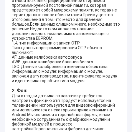
относится к электрифицированной стираемой
программируемой постоянной памяти, которая
представляет собой микросхему памяти, которая не
теряет данные после сбоя питания.Преимущество
этого решения в том, что место для хранения
большое.Если данных слишком много, необходимо это
решение.Недостатком является наличие
дополнительного независимого запоминающего
устройства EEPROM.
1.4, тип информации о записи OTP
Типы данных программирования OTP обычно
включают:
AF: данные калибровки автофокуса
AWB: данные калибровки баланса белого
LSC: Данные калибровки затемнения объектива
Информация о модуле: информация о модуле,
включая дату производства, идентификатор модуля
и идентификатор объектива модуля.
2. Фон:
Для отладки датчика ов заказчику требуется
настроить функцию отп.Продукт используется на
телевидении, используется для видеоконференций
или используется с некоторыми приложениями на
Android.Мы являемся стороной платформы, и нам
необходимо сотрудничать с фабрикой модулей и
фабрикой модулей в процессе
настройки.Первоначальная фабрика датчиков