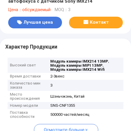
автофокуса с датчиком Sony IMX214
Цена：обсуждаемый
MOQ：3
Лучшая цена
Контакт
Характер Продукции
,
Модуль камеры IMX214 13MP
Высокий свет
,
Модуль камеры MIPI 13MP
Модуль камеры IMX214 Wifi
Время доставки
2-3векс
Количество мин
3
заказа
Место
Шэньчжэнь, Китай
происхождения
Номер модели
SNS-CNF1355
Поставка
500000 частей/месяц
способности
Осмотрите больше