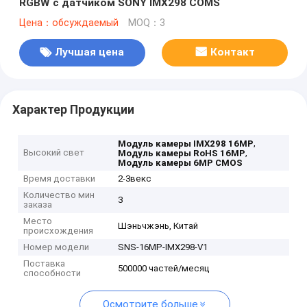
RGBW с датчиком SONY IMX298 COMS
Цена：обсуждаемый
MOQ：3
Лучшая цена
Контакт
Характер Продукции
,
Модуль камеры IMX298 16MP
Высокий свет
,
Модуль камеры RoHS 16MP
Модуль камеры 6MP CMOS
Время доставки
2-3векс
Количество мин
3
заказа
Место
Шэньчжэнь, Китай
происхождения
Номер модели
SNS-16MP-IMX298-V1
Поставка
500000 частей/месяц
способности
Осмотрите больше