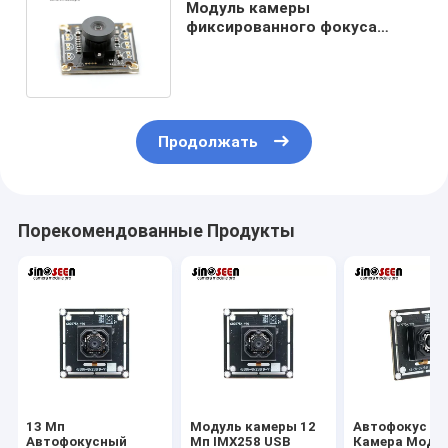
Модуль камеры
фиксированного фокуса
16MP RGBW с датчиком SONY
IMX298 COMS
Продолжать
Порекомендованные Продукты
13 Мп
Модуль камеры 12
Автофокус U
Автофокусный
Мп IMX258 USB
Камера Моду