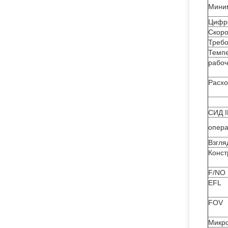
Мини
Цифр
Скоро
Требо
Темпе
рабоч
Расхо
СИД I
опера
Взгля
Конст
F/NO
EFL
FOV
Микро