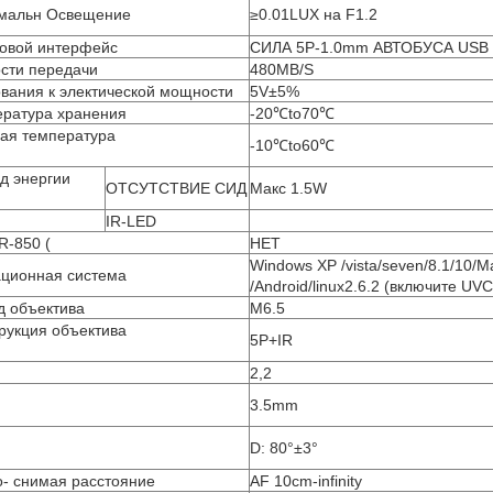
мальн Освещение
≥0.01LUX на F1.2
овой интерфейс
СИЛА 5P-1.0mm АВТОБУСА USB
сти передачи
480MB/S
вания к электической мощности
5V±5%
ратура хранения
-20℃to70℃
ая температура
-10℃to60℃
д энергии
ОТСУТСТВИЕ СИД
Макс 1.5W
IR-LED
R-850 (
НЕТ
Windows XP /vista/seven/8.1/10/M
ционная система
/Android/linux2.6.2 (включите UVC
д объектива
M6.5
рукция объектива
5P+IR
2,2
3.5mm
D: 80°±3°
- снимая расстояние
AF 10cm-infinity