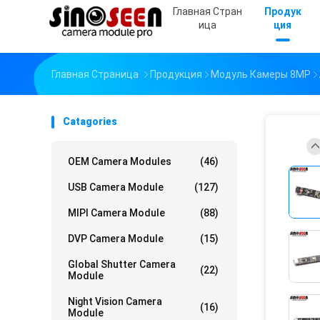
Главная Стран
Продук
Ица
Ция
Главная Страница
Продукция
Модуль Камеры 8MP
Catagories
OEM Camera Modules
(46)
USB Camera Module
(127)
MIPI Camera Module
(88)
DVP Camera Module
(15)
Global Shutter Camera
(22)
Module
Night Vision Camera
(16)
Module