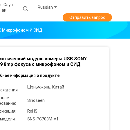
е Случ
Russian
Аи
Отправить запрос
 С Микрофоном И СИД
матический модуль камеры USB SONY
9 8mp фокуса с микрофоном и СИД
бная информация о продукте:
Шэньчжэнь, Китай
хождения:
нное
Sinoseen
нование:
фикация:
RoHS
 модели:
SNS-PC708M-V1