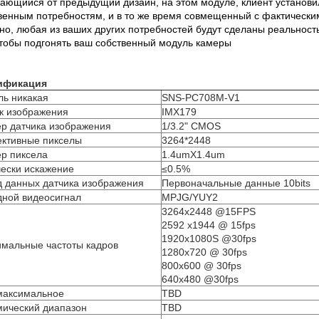
ающийся от предыдущий дизайн, на этом модуле, клиент установил
венным потребностям, и в то же время совмещенный с фактически
но, любая из ваших других потребностей будут сделаны реальность
чтобы подгонять ваш собственный модуль камеры
ификация
ь никакая
SNS-PC708M-V1
к изображения
IMX179
р датчика изображения
1/3.2" CMOS
ктивные пикселы
3264*2448
р пиксела
1.4umX1.4um
ески искажение
≤0.5%
 данных датчика изображения
Первоначальные данные 10bits
ной видеосигнал
MPJG/YUY2
3264x2448 @15FPS
2592 x1944 @ 15fps
1920x1080S @30fps
мальные частоты кадров
1280x720 @ 30fps
800x600 @ 30fps
640x480 @30fps
максимальное
TBD
ический диапазон
TBD