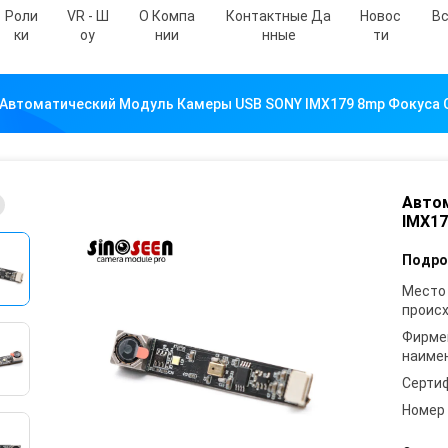
Роли
VR - Ш
О Компа
Контактные Да
Новос
Вс
Ки
Оу
Нии
Нные
Ти
Автоматический Модуль Камеры USB SONY IMX179 8mp Фокуса
Авто
IMX17
Подро
Место
проис
Фирме
наиме
Серти
Номер