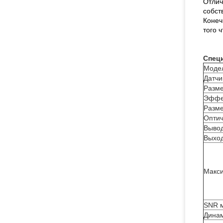
Отлич
собст
Конеч
того 
Спец
Модел
Датчи
Разме
Эффе
Разме
Оптич
Вывод
Выход
Макси
SNR 
Динам