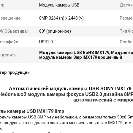
п:
Модуль камеры USB
Датчи
азрешение:
8MP 3264 (h) x 2448 (v)
Разме
OV Объектива:
80° (опционное)
Тип Ф
нтерфейс:
USB2.0
Особе
Модуль камеры USB RoHS IMX179
,
Модуль ка
ыделить:
модуль камеры 8mp IMX179 крошечный
тер продукции
Автоматический модуль камеры USB SONY IMX179
Небольшой модуль камеры фокуса USB2.0 дизайна 8M
автоматический с микр
ль камеры USB IMX179 8mp
одуль камеры USB 8MP vey небольшой, с размером только 50x8.5
е продукты, то вы должен знать что мы очень опытны с IMX179, и 
е.