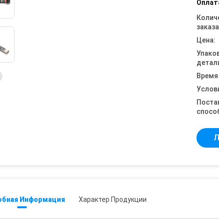
Оплат
Колич
заказа
Цена:
Упако
детал
Время
Услов
Поста
спосо
Л
обная Информация
Характер Продукции