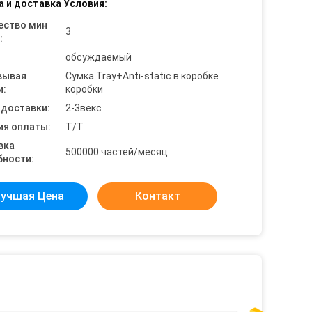
а и доставка Условия:
ество мин
3
:
обсуждаемый
вывая
Сумка Tray+Anti-static в коробке
и:
коробки
 доставки:
2-3векс
ия оплаты:
T/T
вка
500000 частей/месяц
бности:
учшая Цена
Контакт