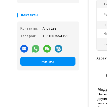
Ти
Р
Контакты
F
Контакты:
Andy Lee
И
Телефон:
+8618075543558
В
Харак
контакт
Моду
Это м
други
хотит