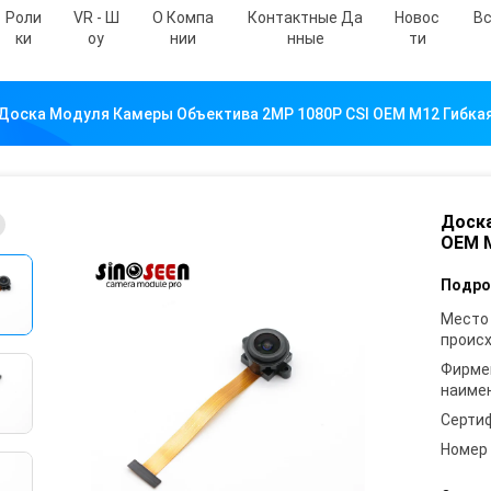
Роли
VR - Ш
О Компа
Контактные Да
Новос
Вс
Ки
Оу
Нии
Нные
Ти
Доска Модуля Камеры Объектива 2MP 1080P CSI OEM M12 Гибка
Доска
OEM M
Подро
Место
проис
Фирме
наиме
Серти
Номер