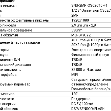
ификация
ь никакая
SNS-2MP-OS02C10-F1
к
1/2.8" Omnivision OS02
л
2MP
инств эффективные пикселы
1920x1080
р пиксела
2,9 µm µm x 2,9
альное освещение
530nm
т обжатия
MJPG/YUY2
40X3 fps @ 1080p в бит
шение & частота кадров
30X3 fps @ 1080p в бит
торки
Электронная свертыва
окуса
Фиксированный фокус
ициент S/N
TBDdB
ический диапазон
TBDdB
вительность
32 000 e- /Lux-sec
нтерфейса
MIPI
Сатурация яркости/ко
ируемый параметр
оттенок/определение
Гамма/белые баланс/в
бъектива
120°
 частота
Поддержка
д энергии
DC 5V, 100mA
ый обломок
DSP/SENSOR/FLASH