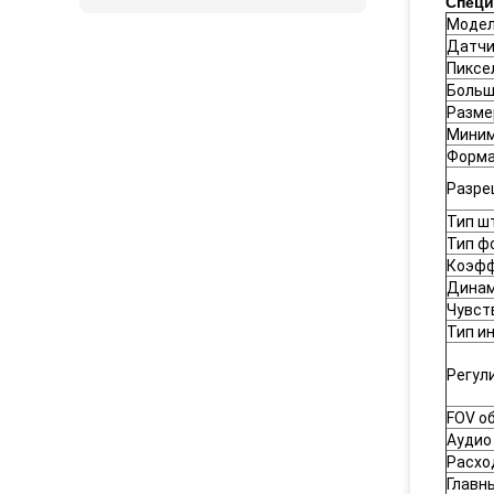
Спец
Модел
Датчи
Пиксе
Больш
Разме
Миним
Форма
Разре
Тип ш
Тип ф
Коэфф
Динам
Чувст
Тип и
Регул
FOV о
Аудио
Расхо
Главн