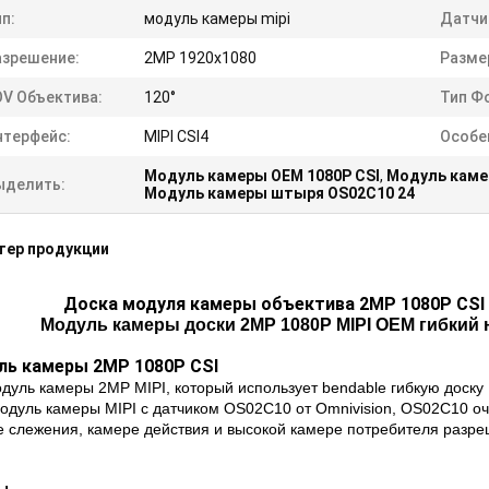
п:
модуль камеры mipi
Датчи
азрешение:
2MP 1920x1080
Разме
OV Объектива:
120°
Тип Ф
нтерфейс:
MIPI CSI4
Особе
Модуль камеры OEM 1080P CSI
,
Модуль каме
ыделить:
Модуль камеры штыря OS02C10 24
тер продукции
Доска модуля камеры объектива 2MP 1080P CSI
Модуль камеры доски 2MP 1080P MIPI OEM гибкий
ль камеры 2MP 1080P CSI
дуль камеры 2MP MIPI, который использует bendable гибкую доску
одуль камеры MIPI с датчиком OS02C10 от Omnivision, OS02C10 о
 слежения, камере действия и высокой камере потребителя разреш