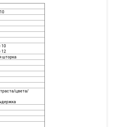
C10
е 10
е 12
я шторка
нтраста/цвета/
ыдержка