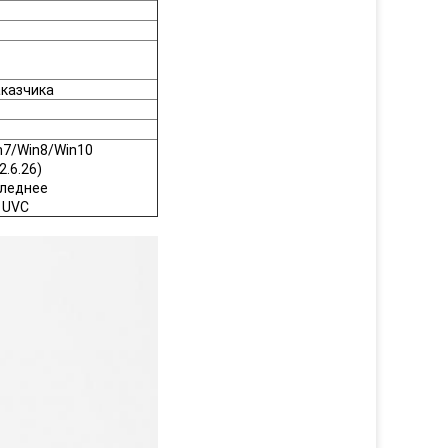
аказчика
n7/Win8/Win10
2.6.26)
следнее
 UVC