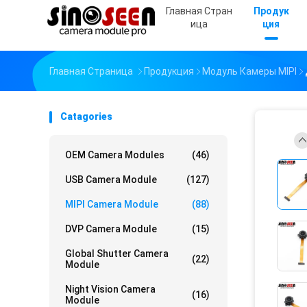
Главная Стран
Продук
Ица
Ция
Главная Страница
Продукция
Модуль Камеры MIPI
Catagories
OEM Camera Modules
(46)
USB Camera Module
(127)
MIPI Camera Module
(88)
DVP Camera Module
(15)
Global Shutter Camera
(22)
Module
Night Vision Camera
(16)
Module