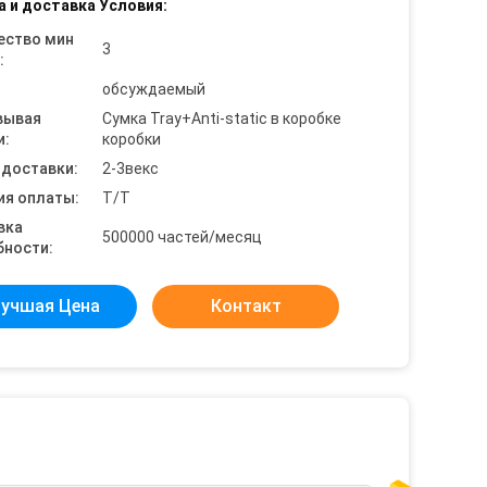
а и доставка Условия:
ество мин
3
:
обсуждаемый
вывая
Сумка Tray+Anti-static в коробке
и:
коробки
 доставки:
2-3векс
ия оплаты:
T/T
вка
500000 частей/месяц
бности:
учшая Цена
Контакт