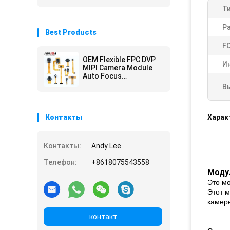
Ти
Р
Best Products
F
OEM Flexible FPC DVP
И
MIPI Camera Module
Auto Focus
Customization
В
Контакты
Харак
Контакты:
Andy Lee
Телефон:
+8618075543558
Моду
Это мо
Этот м
камере
контакт