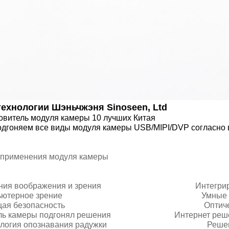
технологии Шэньчжэня Sinoseen, Ltd
овитель модуля камеры 10 лучших Китая
дгоняем все виды модуля камеры USB/MIPI/DVP согласно
 применения модуля камеры
ния воображения и зрения Интегрированный 
мпьютерное зрение Умные сис
ущая безопасность Оптически реше
ль камеры подгонял решения Интернет решения
нология опознавания радужки Решения