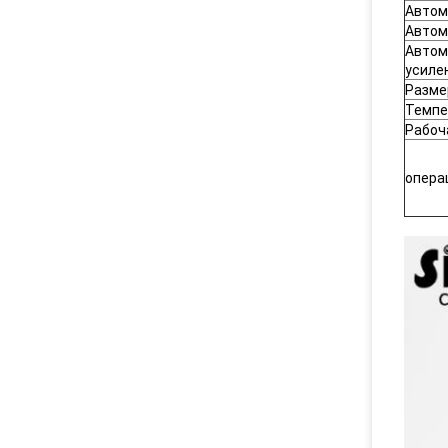
Автом
Автом
Автом
усиле
Разме
Темпе
Рабоч
опера