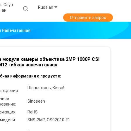
е Случ
Russian
Аи
Отправить запрос
я Напечатанная
 модуля камеры объектива 2MP 1080P CSI
12 гибкая напечатанная
бная информация о продукте:
Шэньчжэнь, Китай
хождения:
нное
Sinoseen
нование:
фикация:
RoHS
 модели:
SNS-2MP-OS02C10-F1