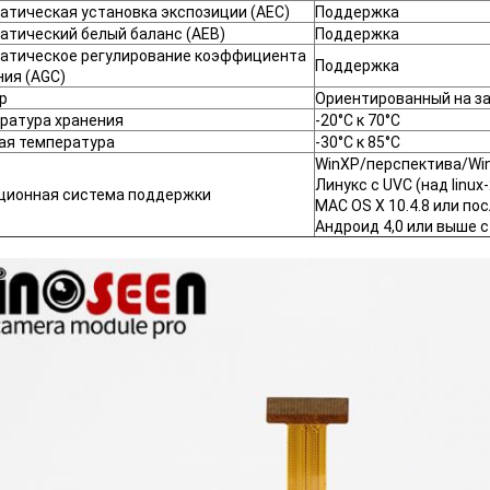
атическая установка экспозиции (AEC)
Поддержка
атический белый баланс (AEB)
Поддержка
атическое регулирование коэффициента
Поддержка
ния (AGC)
р
Ориентированный на з
ратура хранения
-20°C к 70°C
ая температура
-30°C к 85°C
WinXP/перспектива/Wi
Линукс с UVC (над linux-
ционная система поддержки
MAC OS X 10.4.8 или по
Андроид 4,0 или выше с