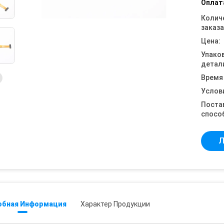
Оплат
Колич
заказа
Цена:
Упако
детал
Время
Услов
Поста
спосо
Л
обная Информация
Характер Продукции