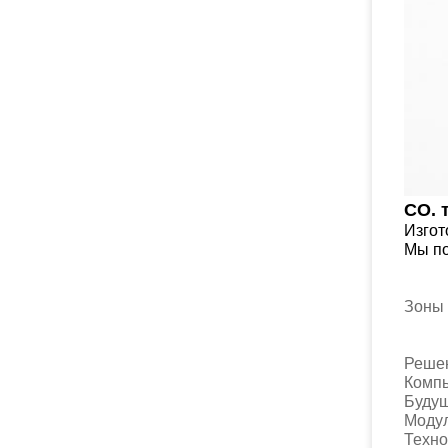
CO. 
Изгот
Мы по
Зоны
Реше
Ко
Буд
Моду
Тех