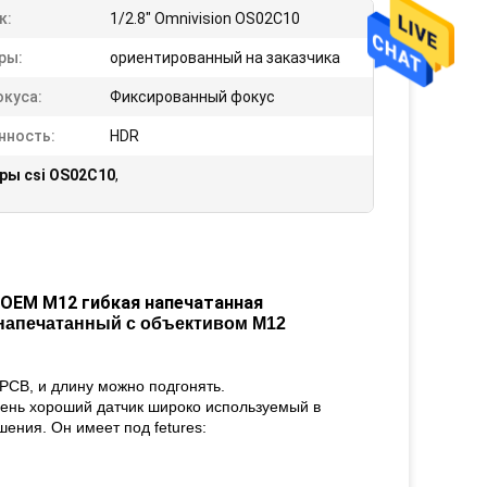
к:
1/2.8" Omnivision OS02C10
ры:
ориентированный на заказчика
окуса:
Фиксированный фокус
нность:
HDR
ры csi OS02C10
,
 OEM M12 гибкая напечатанная
 напечатанный с объективом M12
 PCB, и длину можно подгонять.
чень хороший датчик широко используемый в
ения. Он имеет под fetures: