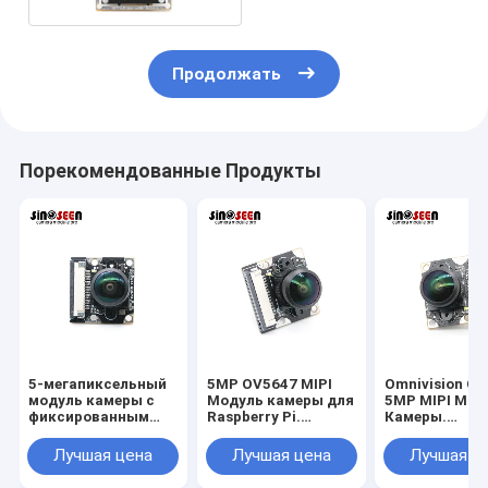
Продолжать
Порекомендованные Продукты
5-мегапиксельный
5MP OV5647 MIPI
Omnivision O
модуль камеры с
Модуль камеры для
5MP MIPI Мод
фиксированным
Raspberry Pi.
Камеры.
фокусом и
Omnivision CMOS
Высокопроиз
интерфейсом MIPI с
сенсор с высокой
фиксированн
Лучшая цена
Лучшая цена
Лучшая ц
CMOS-сенсором
чувствительностью
фокусный да
Omnivision OV5647
и низкой
CMOS для