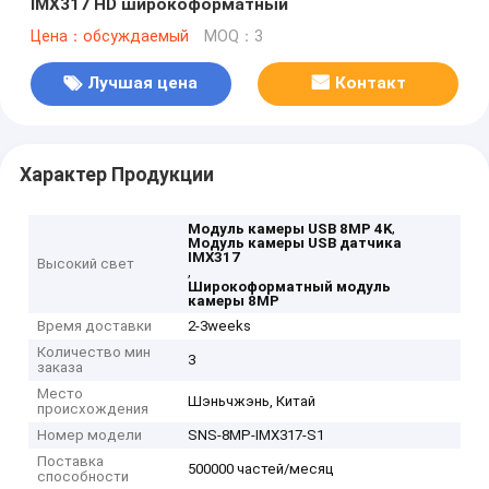
IMX317 HD широкоформатный
Цена：обсуждаемый
MOQ：3
Лучшая цена
Контакт
Характер Продукции
,
Модуль камеры USB 8MP 4K
Модуль камеры USB датчика
IMX317
Высокий свет
,
Широкоформатный модуль
камеры 8MP
Время доставки
2-3weeks
Количество мин
3
заказа
Место
Шэньчжэнь, Китай
происхождения
Номер модели
SNS-8MP-IMX317-S1
Поставка
500000 частей/месяц
способности