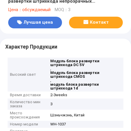
развертки штрихкода непрозрачных
международных
Цена：обсуждаемый
MOQ：3
Лучшая цена
Контакт
Характер Продукции
Модуль блока развертки
штрихкода DC 5V
,
Модуль блока развертки
Высокий свет
штрихкода CMOS
,
модуль блока развертки
штрихкода 1d
Время доставки
2-3weeks
Количество мин
3
заказа
Место
Шэньчжэнь, Китай
происхождения
Номер модели
WH-1037